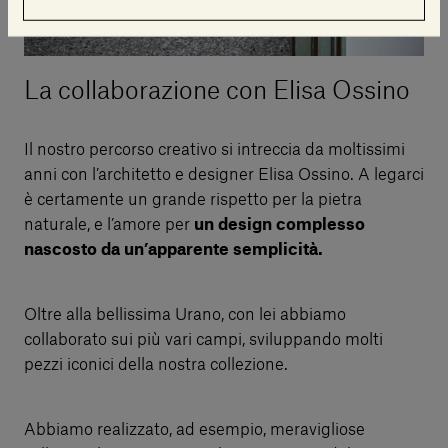
La collaborazione con Elisa Ossino
Il nostro percorso creativo si intreccia da moltissimi
anni con l’architetto e designer Elisa Ossino. A legarci
è certamente un grande rispetto per la pietra
naturale, e l’amore per
un design complesso
nascosto da un’apparente semplicità.
Oltre alla bellissima Urano, con lei abbiamo
collaborato sui più vari campi, sviluppando molti
pezzi iconici della nostra collezione.
Abbiamo realizzato, ad esempio, meravigliose