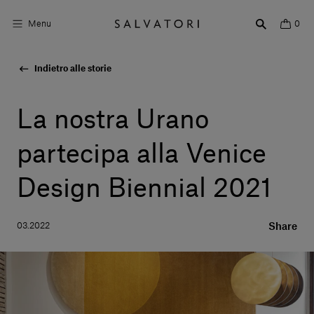
Menu
0
Indietro alle storie
Superfici
Arredo bagno
La nostra Urano
Arredo casa
partecipa alla Venice
Ambienti
Design Biennial 2021
Shop the Look
03.2022
Share
Storie di Design
Chi siamo
Vieni a trovarci