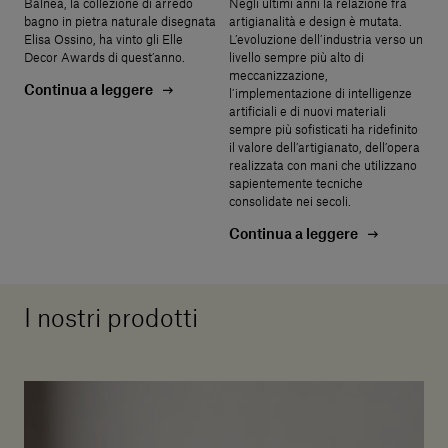
Balnea, la collezione di arredo
Negli ultimi anni la relazione fra
bagno in pietra naturale disegnata
artigianalità e design è mutata.
Elisa Ossino, ha vinto gli Elle
L’evoluzione dell’industria verso un
Decor Awards di quest’anno.
livello sempre più alto di
meccanizzazione,
Continua a leggere
l’implementazione di intelligenze
artificiali e di nuovi materiali
sempre più sofisticati ha ridefinito
il valore dell’artigianato, dell’opera
realizzata con mani che utilizzano
sapientemente tecniche
consolidate nei secoli.
Continua a leggere
I nostri prodotti