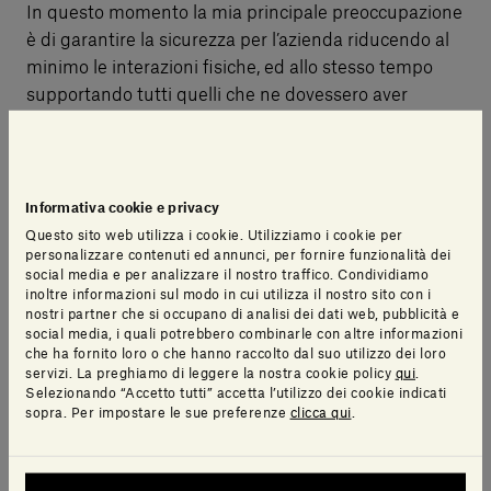
In questo momento la mia principale preoccupazione
è di garantire la sicurezza per l’azienda riducendo al
minimo le interazioni fisiche, ed allo stesso tempo
supportando tutti quelli che ne dovessero aver
bisogno, ovunque siano dislocati, proseguendo nel
nostro importante lavoro, ormai avviato da tempo, di
guide e training a distanza per essere subito efficaci,
e non creare nessun problema bloccante.
Informativa cookie e privacy
Questo sito web utilizza i cookie. Utilizziamo i cookie per
Per quanto riguarda i nostri showroom di Londra e
personalizzare contenuti ed annunci, per fornire funzionalità dei
social media e per analizzare il nostro traffico. Condividiamo
Milano, abbiamo deciso di chiuderli fino ad un
inoltre informazioni sul modo in cui utilizza il nostro sito con i
miglioramento della situazione, anche in questo caso
nostri partner che si occupano di analisi dei dati web, pubblicità e
social media, i quali potrebbero combinarle con altre informazioni
comunque tutto il personale è operativo in smart
che ha fornito loro o che hanno raccolto dal suo utilizzo dei loro
working.
servizi. La preghiamo di leggere la nostra cookie policy
qui
.
Selezionando “Accetto tutti” accetta l’utilizzo dei cookie indicati
Tutto il nostro team è quindi a vostra completa
sopra. Per impostare le sue preferenze
clicca qui
.
disposizione nel caso doveste avere bisogno di
supporto o informazioni.