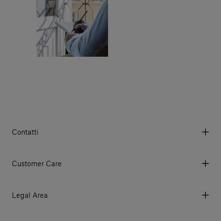
Contatti
Via Aurelia 395/E, 55047, Querceta LU Italy
Tel. +39 0584 769200 - P.IVA 01748630462
Customer Care
© 2026 Salvatori
My account
I miei ordini
Legal Area
Prezzi e Valute
Termini e condizioni d'uso
Metodi di pagamento