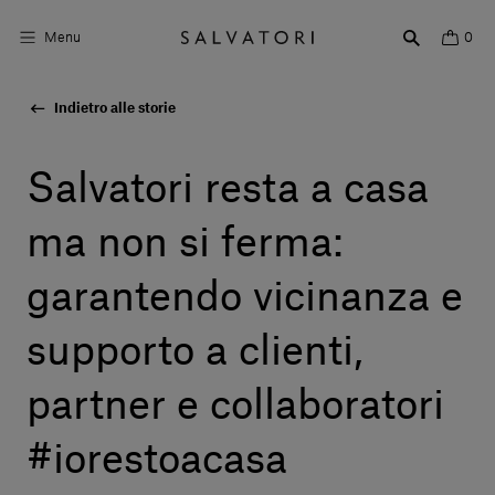
Menu
0
Indietro alle storie
Superfici
Arredo bagno
Salvatori resta a casa
Arredo casa
ma non si ferma:
Ambienti
garantendo vicinanza e
Shop the Look
supporto a clienti,
Storie di Design
partner e collaboratori
Chi siamo
#iorestoacasa
Vieni a trovarci