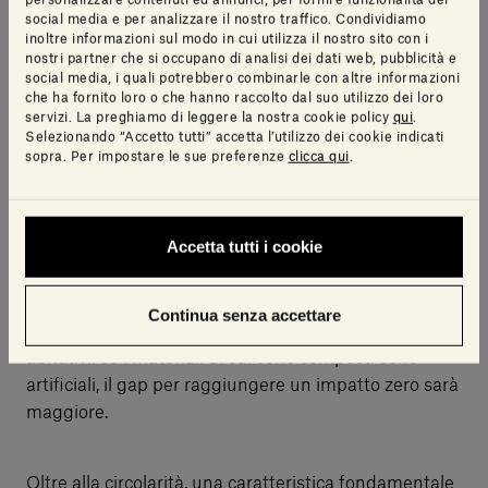
all’infinito, l’oggetto di design è
social media e per analizzare il nostro traffico. Condividiamo
inoltre informazioni sul modo in cui utilizza il nostro sito con i
sostenibile
nostri partner che si occupano di analisi dei dati web, pubblicità e
social media, i quali potrebbero combinarle con altre informazioni
che ha fornito loro o che hanno raccolto dal suo utilizzo dei loro
Come rendere un progetto di interior design
servizi. La preghiamo di leggere la nostra cookie policy
qui
.
Selezionando “Accetto tutti” accetta l’utilizzo dei cookie indicati
sostenibile? Attraverso le scelte, prima di tutto.
sopra. Per impostare le sue preferenze
clicca qui
.
Ogni azienda ha il suo modo di intendere la
sostenibilità. È fondamentale informarsi su come
ogni realtà opera, su che processi utilizza e sulle
Accetta tutti i cookie
normative del luogo in cui è localizzata. Sul tema
dovrebbero essere particolarmente sensibili le realtà
che si occupano di oggetti di interior design o
Continua senza accettare
lavorano nel campo della progettazione degli spazi
abitativi: se i materiali di cui sono composti sono
artificiali, il gap per raggiungere un impatto zero sarà
maggiore.
Oltre alla circolarità, una caratteristica fondamentale