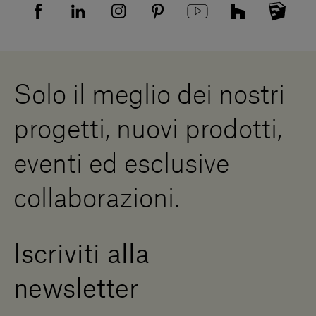
Informativa Privacy candidati
Mappa del sito
Informativa Privacy fornitori
Showrooms
Cookies
Lavora con noi
Whistleblowing
Downloads
Risorse Digitali
Solo il meglio dei nostri
Diventa un rivenditore
Scrivici
progetti, nuovi prodotti,
Press Area
eventi ed esclusive
collaborazioni.
Iscriviti alla
newsletter