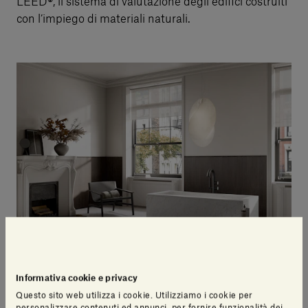
LEED®, il sistema di valutazione degli edifici costruiti
con l’impiego di materiali naturali.
Se la durata della materia tende
Informativa cookie e privacy
Questo sito web utilizza i cookie. Utilizziamo i cookie per
personalizzare contenuti ed annunci, per fornire funzionalità dei