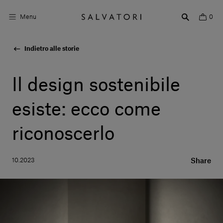
Menu
0
Indietro alle storie
Superfici
Arredo bagno
Il design sostenibile
Arredo casa
esiste: ecco come
Ambienti
riconoscerlo
Shop the Look
10.2023
Share
Storie di Design
Chi siamo
Vieni a trovarci