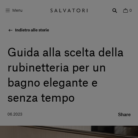
Menu
0
Indietro alle storie
Superfici
Arredo bagno
Guida alla scelta della
Arredo casa
rubinetteria per un
Ambienti
bagno elegante e
Shop the Look
senza tempo
Storie di Design
06.2023
Share
Chi siamo
Vieni a trovarci