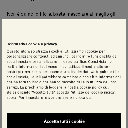
Non è quindi difficile, basta mescolare al meglio gli
ingredienti e farsi ispirare dalle caratteristiche
dell'insieme per combinare al meglio estetica e
funzionalità. Ma se avete ancora dubbi, potete farvi
ispirare dalla nostra nuova collezione disegnata
Informativa cookie e privacy
dall’elegante stile di Elisa Ossino
. La linea, che
Questo sito web utilizza i cookie. Utilizziamo i cookie per
personalizzare contenuti ed annunci, per fornire funzionalità dei
nasce proprio dall’esigenza del brand di curare ogni
social media e per analizzare il nostro traffico. Condividiamo
dettaglio e fornire sempre un’esperienza
inoltre informazioni sul modo in cui utilizza il nostro sito con i
personalizzata a ogni cliente, è un distillato di
nostri partner che si occupano di analisi dei dati web, pubblicità e
social media, i quali potrebbero combinarle con altre informazioni
perfezione estetica e materica.
che ha fornito loro o che hanno raccolto dal suo utilizzo dei loro
servizi. La preghiamo di leggere la nostra cookie policy
qui
.
Selezionando “Accetto tutti” accetta l’utilizzo dei cookie indicati
I rubinetti progettati per integrarsi perfettamente
sopra. Per impostare le sue preferenze
clicca qui
.
con le collezioni bagno di Salvatori sono
gioielli
raffinati, il complemento giusto per uno stile
elegante e minimale
. Basta soffermarsi con lo
Accetta tutti i cookie
sguardo sulle sottili scanalature che decorano le