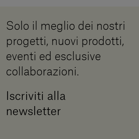
Lavora con noi
Whistleblowing
Downloads
Risorse Digitali
Solo il meglio dei nostri
Diventa un rivenditore
Scrivici
progetti, nuovi prodotti,
Press Area
eventi ed esclusive
collaborazioni.
Iscriviti alla
newsletter