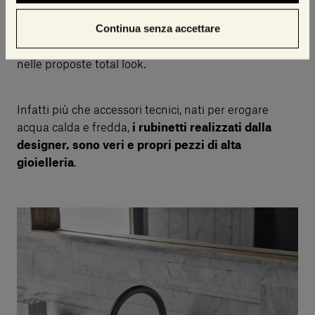
superfici e al disco in pietra naturale o in Metal gun,
Continua senza accettare
pensato per abbinarsi alla perfezione al rivestimento
della parete per capire quanto Salvatori sia esclusivo
nelle proposte total look.
Infatti più che accessori tecnici, nati per erogare
acqua calda e fredda,
i rubinetti realizzati dalla
designer, sono veri e propri pezzi di alta
gioielleria
.