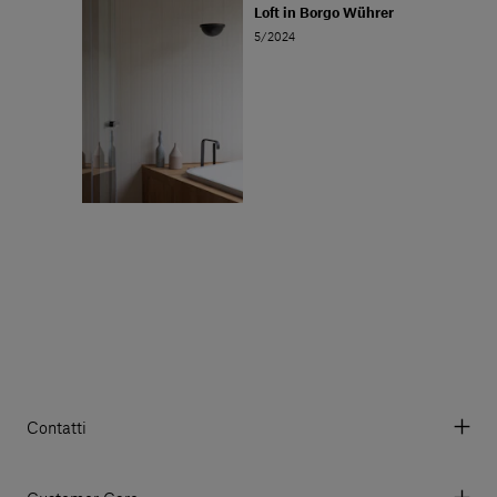
Loft in Borgo Wührer
5/2024
Contatti
Via Aurelia 395/E, 55047, Querceta LU Italy
Tel. +39 0584 769200 - P.IVA 01748630462