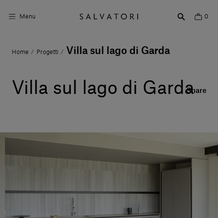
Menu
0
Villa sul lago di Garda
Home
Progetti
/
/
Superfici
Arredo bagno
Villa sul lago di Garda
Share
Arredo casa
Ambienti
Shop the Look
Storie di Design
Chi siamo
Vieni a trovarci