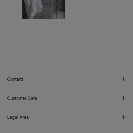
Contatti
Via Aurelia 395/E, 55047, Querceta LU Italy
Tel. +39 0584 769200 - P.IVA 01748630462
Customer Care
© 2026 Salvatori
My account
I miei ordini
Legal Area
Prezzi e Valute
Termini e condizioni d'uso
Metodi di pagamento