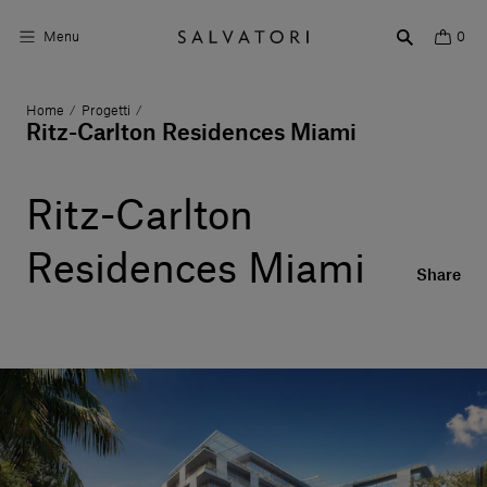
Menu
0
Home
Progetti
/
/
Superfici
Ritz-Carlton Residences Miami
Arredo bagno
Ritz-Carlton
Arredo casa
Residences Miami
Ambienti
Share
Shop the Look
Storie di Design
Chi siamo
Vieni a trovarci