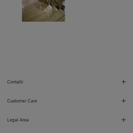
Contatti
Via Aurelia 395/E, 55047, Querceta LU Italy
Tel. +39 0584 769200 - P.IVA 01748630462
Customer Care
© 2026 Salvatori
My account
I miei ordini
Legal Area
Prezzi e Valute
Termini e condizioni d'uso