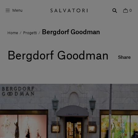
Menu
0
Bergdorf Goodman
Home
Progetti
/
/
Superfici
Arredo bagno
Bergdorf Goodman
Share
Arredo casa
Ambienti
Shop the Look
Storie di Design
Chi siamo
Vieni a trovarci