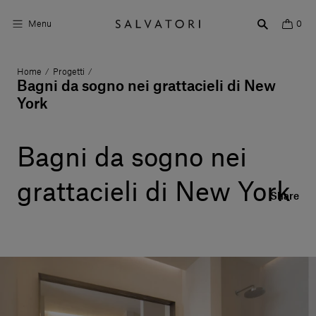
Menu
0
Home
Progetti
/
/
Superfici
Bagni da sogno nei grattacieli di New
York
Arredo bagno
Arredo casa
Bagni da sogno nei
Ambienti
grattacieli di New York
Share
Shop the Look
Storie di Design
Chi siamo
Vieni a trovarci