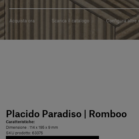
Acquista ora
Scarica il catalogo
Configura altre 
Placido Paradiso | Romboo
Caratteristiche:
Dimensione
: 114 x 195 x 9 mm
SKU prodotto: 63375