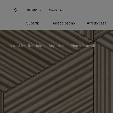
Italiano
Contattaci
Superfici
Arredo bagno
Arredo casa
Lo trovi in:
Romboo
-
Superfici
-
Pietre naturali