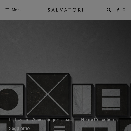
Menu
0
Superfici
Arredo bagno
Arredo casa
Ambienti
Shop the Look
Storie di Design
Chi siamo
Lo trovi in:
Accessori per la casa
-
Home Collection
-
Vieni a trovarci
Soggiorno