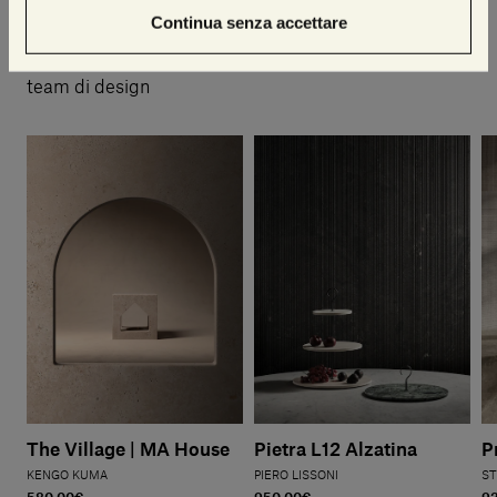
Suggerimenti di stile
Continua senza accettare
Una selezione di articoli pensati per te dal nostro
team di design
The Village | MA House
Pietra L12 Alzatina
P
KENGO KUMA
PIERO LISSONI
ST