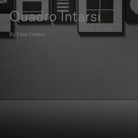
Servizi al cliente
Quadro Intarsi
Accedi
By Elisa Ossino
Italiano
Contattaci