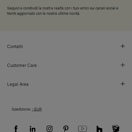
Seguici e condividi la nostra realtà con i tuoi amici sui canali social e
tieniti aggiornato con le nostre ultime novità.
Contatti
Via Aurelia 395/E, 55047, Querceta LU Italy
Tel. +39 0584 769200 - P.IVA 01748630462
Customer Care
© 2026 Salvatori
My account
I miei ordini
Legal Area
Prezzi e Valute
Termini e condizioni d'uso
Metodi di pagamento
Termini e condizioni di vendita
Spedizioni
Spedizione:
- EUR
Politica di Reso
Resi
Tutela della privacy
Domande frequenti
Informativa Privacy candidati
Mappa del sito
Informativa Privacy fornitori