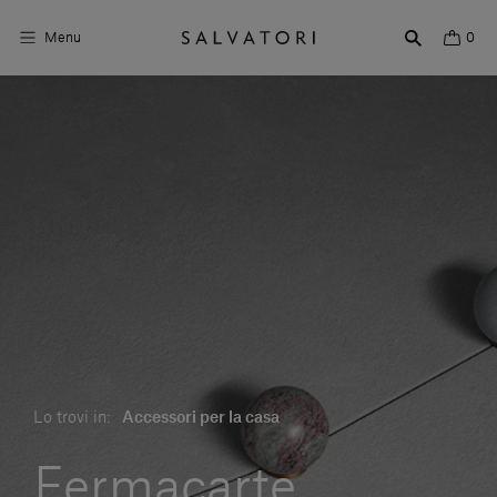
Menu
0
Superfici
Arredo bagno
Arredo casa
Ambienti
Shop the Look
Storie di Design
Lo trovi in:
Accessori per la casa
Chi siamo
Vieni a trovarci
Fermacarte