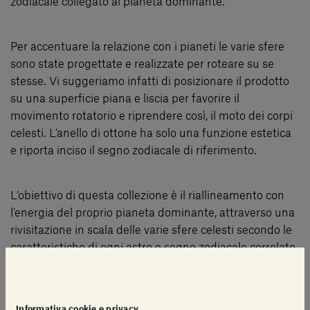
zodiacale collegato al pianeta dominante.
Per accentuare la relazione con i pianeti le varie sfere
sono state progettate e realizzate per roteare su se
stesse. Vi suggeriamo infatti di posizionare il prodotto
su una superficie piana e liscia per favorire il
movimento rotatorio e riprendere così, il moto dei corpi
celesti. L’anello di ottone ha solo una funzione estetica
e riporta inciso il segno zodiacale di riferimento.
L’obiettivo di questa collezione è il riallineamento con
l’energia del proprio pianeta dominante, attraverso una
rivisitazione in scala delle varie sfere celesti secondo le
caratteristiche di ogni astro e segno zodiacale correlato.
APPROFONDISCI I DETTAGLI DEL TUO SEGNO
Informativa cookie e privacy