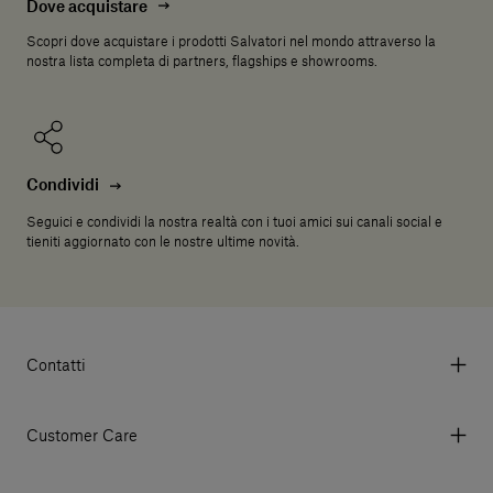
Dove acquistare
Scopri dove acquistare i prodotti Salvatori nel mondo attraverso la
nostra lista completa di partners, flagships e showrooms.
Condividi
Seguici e condividi la nostra realtà con i tuoi amici sui canali social e
tieniti aggiornato con le nostre ultime novità.
Contatti
Via Aurelia 395/E, 55047, Querceta LU Italy
Tel. +39 0584 769200 - P.IVA 01748630462
Customer Care
© 2026 Salvatori
My account