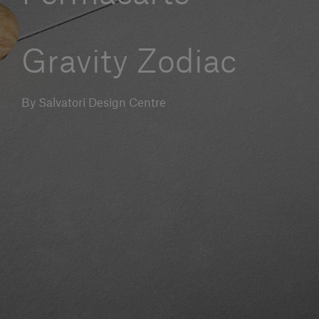
Servizi al cliente
Gravity Zodiac
Accedi
By Salvatori Design Centre
Italiano
Contattaci