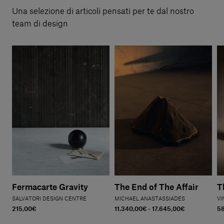
Una selezione di articoli pensati per te dal nostro
team di design
Fermacarte Gravity
The End of The Affair
T
SALVATORI DESIGN CENTRE
MICHAEL ANASTASSIADES
VI
215,00€
11.340,00€ - 17.645,00€
5