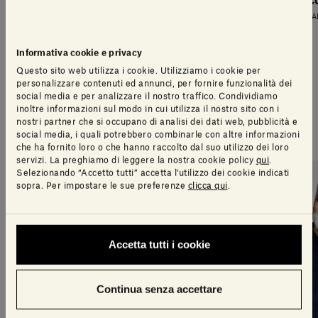
appoggio
freestanding
c
YABU PUSHELBERG
YABU PUSHELBERG
YA
Informativa cookie e privacy
Questo sito web utilizza i cookie. Utilizziamo i cookie per
personalizzare contenuti ed annunci, per fornire funzionalità dei
Storie
social media e per analizzare il nostro traffico. Condividiamo
inoltre informazioni sul modo in cui utilizza il nostro sito con i
nostri partner che si occupano di analisi dei dati web, pubblicità e
Tutte le storie
social media, i quali potrebbero combinarle con altre informazioni
che ha fornito loro o che hanno raccolto dal suo utilizzo dei loro
servizi. La preghiamo di leggere la nostra cookie policy
qui
.
Selezionando “Accetto tutti” accetta l’utilizzo dei cookie indicati
sopra. Per impostare le sue preferenze
clicca qui
.
Accetta tutti i cookie
Continua senza accettare