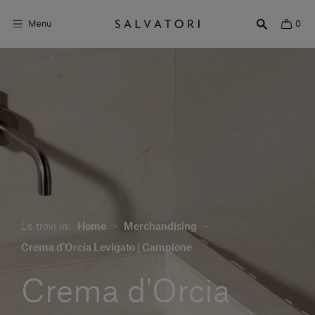
Menu
0
Superfici
Arredo bagno
Arredo casa
Ambienti
Shop the Look
Lo trovi in:
Home
-
Merchandising
-
Storie di Design
Crema d'Orcia Levigato | Campione
Chi siamo
Crema d'Orcia
Vieni a trovarci