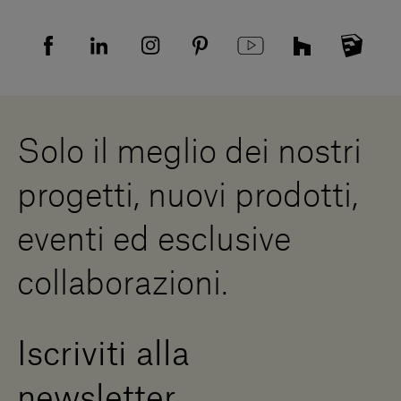
Tutela della privacy
Domande frequenti
Informativa Privacy candidati
Mappa del sito
Informativa Privacy fornitori
Showrooms
Cookies
Lavora con noi
Whistleblowing
Downloads
Risorse Digitali
Solo il meglio dei nostri
Diventa un rivenditore
Scrivici
progetti, nuovi prodotti,
Press Area
eventi ed esclusive
collaborazioni.
Iscriviti alla
newsletter