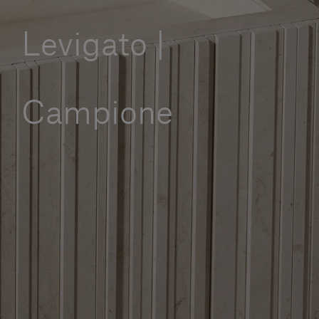
Servizi al cliente
Levigato |
Accedi
Campione
Italiano
Contattaci