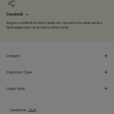
Condividi
Seguici e condividi la nostra realtà con i tuoi amici sui canali social e
tieniti aggiornato con le nostre ultime novità.
Contatti
Via Aurelia 395/E, 55047, Querceta LU Italy
Tel. +39 0584 769200 - P.IVA 01748630462
Customer Care
© 2026 Salvatori
My account
I miei ordini
Legal Area
Prezzi e Valute
Termini e condizioni d'uso
Metodi di pagamento
Termini e condizioni di vendita
Spedizioni
Spedizione:
- EUR
Politica di Reso
Resi