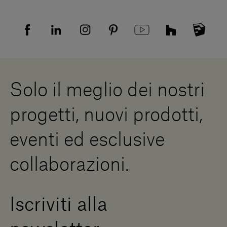
Resi
Tutela della privacy
Domande frequenti
Informativa Privacy candidati
Mappa del sito
Informativa Privacy fornitori
Showrooms
Cookies
Lavora con noi
Whistleblowing
Downloads
Risorse Digitali
Solo il meglio dei nostri
Diventa un rivenditore
Scrivici
progetti, nuovi prodotti,
Press Area
eventi ed esclusive
collaborazioni.
Iscriviti alla