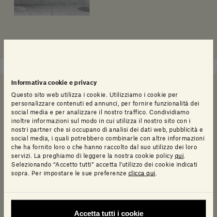
Informativa cookie e privacy
Questo sito web utilizza i cookie. Utilizziamo i cookie per
personalizzare contenuti ed annunci, per fornire funzionalità dei
Serve un aiuto a decidere?
social media e per analizzare il nostro traffico. Condividiamo
inoltre informazioni sul modo in cui utilizza il nostro sito con i
nostri partner che si occupano di analisi dei dati web, pubblicità e
social media, i quali potrebbero combinarle con altre informazioni
che ha fornito loro o che hanno raccolto dal suo utilizzo dei loro
Chiamaci
servizi. La preghiamo di leggere la nostra cookie policy
qui
.
Selezionando “Accetto tutti” accetta l’utilizzo dei cookie indicati
Parla direttamente con noi attraverso il nostro servizio clienti, saremo
sopra. Per impostare le sue preferenze
clicca qui
.
lieti di rispondere a qualsiasi dubbio o domanda.
Accetta tutti i cookie