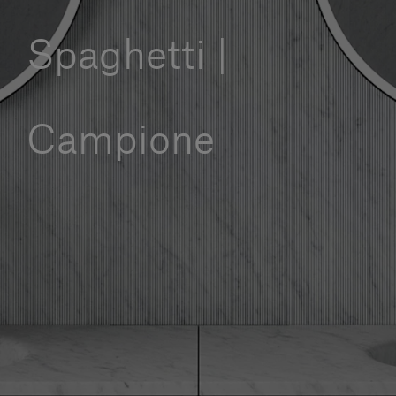
Servizi al cliente
Spaghetti |
Accedi
Campione
Italiano
Contattaci