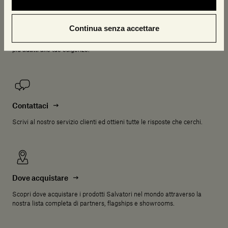
Consulenza gratuita
Continua senza accettare
Prenota adesso una consulenza online con i nostri esperti; sono a
disposizione per rispondere alle tue domande e consigliarti i prodotti
più adatti alle tue esigenze.
Contattaci
Scrivi al nostro servizio clienti ed ottieni tutte le risposte che cerchi.
Dove acquistare
Scopri dove acquistare i prodotti Salvatori nel mondo attraverso la
nostra lista completa di partners, flagships e showrooms.