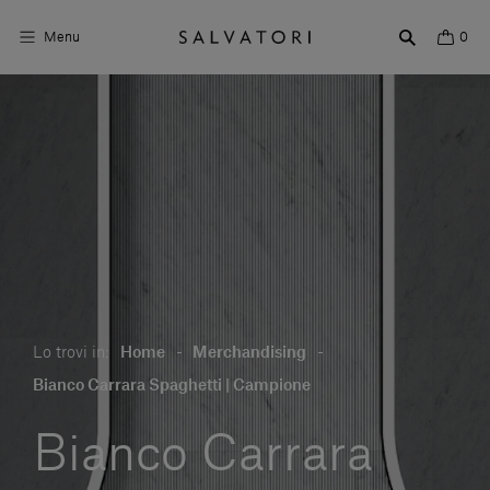
Menu
0
Superfici
Arredo bagno
Arredo casa
Ambienti
Shop the Look
Lo trovi in:
Home
-
Merchandising
-
Storie di Design
Bianco Carrara Spaghetti | Campione
Chi siamo
Bianco Carrara
Vieni a trovarci