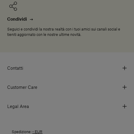
Condividi
Seguici e condividi la nostra realtà con i tuoi amici sui canali social e
tieniti aggiornato con le nostre ultime novità.
Contatti
Via Aurelia 395/E, 55047, Querceta LU Italy
Tel. +39 0584 769200 - P.IVA 01748630462
Customer Care
© 2026 Salvatori
My account
I miei ordini
Legal Area
Prezzi e Valute
Termini e condizioni d'uso
Metodi di pagamento
Termini e condizioni di vendita
Spedizioni
Spedizione:
- EUR
Politica di Reso