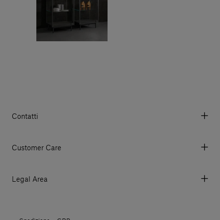
Contatti
Via Aurelia 395/E, 55047, Querceta LU Italy
Tel. +39 0584 769200 - P.IVA 01748630462
Customer Care
© 2026 Salvatori
My account
I miei ordini
Legal Area
Prezzi e Valute
Termini e condizioni d'uso
Metodi di pagamento
Termini e condizioni di vendita
Spedizioni