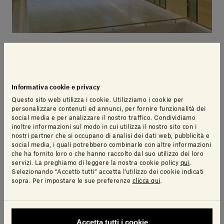
Quali sono state alcune delle sfide emerse dal
lavoro con la pietra per un progetto di tali
dimensioni?
Informativa cookie e privacy
Questo sito web utilizza i cookie. Utilizziamo i cookie per
Sicuramente è stato un progetto complicato.
personalizzare contenuti ed annunci, per fornire funzionalità dei
social media e per analizzare il nostro traffico. Condividiamo
Insieme a Salvatori abbiamo sviluppato un
inoltre informazioni sul modo in cui utilizza il nostro sito con i
dispositivo appositamente concepito per
nostri partner che si occupano di analisi dei dati web, pubblicità e
social media, i quali potrebbero combinarle con altre informazioni
sollevare la pietra e movimentarla
, per poterla poi
che ha fornito loro o che hanno raccolto dal suo utilizzo dei loro
installare nella posizione prestabilita, tenendo conto
servizi. La preghiamo di leggere la nostra cookie policy
qui
.
della geometria particolare dell’edificio. Oltre al
Selezionando “Accetto tutti” accetta l’utilizzo dei cookie indicati
sopra. Per impostare le sue preferenze
clicca qui
.
problema dell’installazione della pietra, è stato
necessario anche integrare delle guide sui vetri, cosa
che potrebbe apparire semplice ma che in realtà si è
rivelata piuttosto complicata. Nella mia vita ho
Accetta tutti i cookie