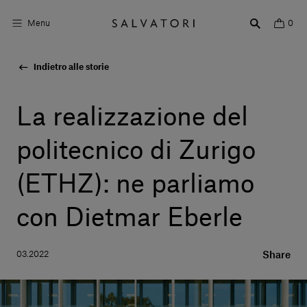
Menu
0
Indietro alle storie
Superfici
Arredo bagno
La realizzazione del
Arredo casa
politecnico di Zurigo
Ambienti
(ETHZ): ne parliamo
Shop the Look
con Dietmar Eberle
Storie di Design
03.2022
Share
Chi siamo
Vieni a trovarci