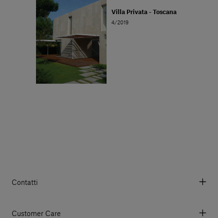
Villa Privata - Toscana
4/2019
Contatti
Via Aurelia 395/E, 55047, Querceta LU Italy
Tel. +39 0584 769200 - P.IVA 01748630462
Customer Care
© 2026 Salvatori