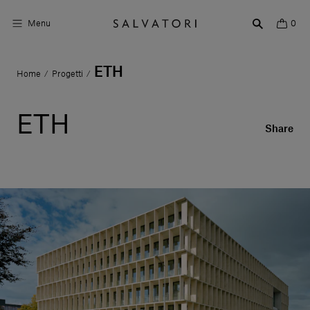
Menu
0
ETH
Home
Progetti
/
/
Superfici
Arredo bagno
ETH
Share
Arredo casa
Ambienti
Shop the Look
Storie di Design
Chi siamo
Vieni a trovarci