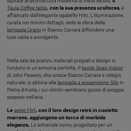
ispirate all’architettura moderna di metà secolo.
Il
Taula Coffee table
, con la sua presenza scultorea
, è
affiancato dall’elegante sgabello Hito. L’illuminazione,
curata nei minimi dettagli, vede la sfera della
lampada Urano
in Bianco Carrara diffondere una
luce calda e avvolgente.
Nella sala da pranzo, materiali pregiati e design si
fondono in un’armonia perfetta. Il
tavolo Span Indoor
di John Pawson, che unisce Bianco Carrara e ciliegio
naturale, si abbina alla
lampada a sospensione Silo
in
Pietra d'Avola, i cui cilindri sembrano gocce di pioggia
sospese nell’aria.
Le
sedie Flirt
, con il loro design retrò in cuoietto
marrone, aggiungono un tocco di morbida
eleganza.
Lo schienale curvo, progettato per un