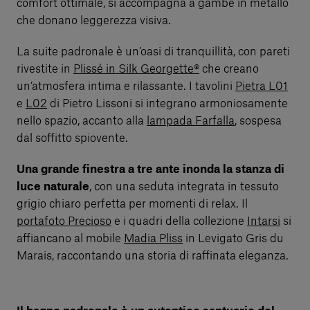
comfort ottimale, si accompagna a gambe in metallo
che donano leggerezza visiva.
La suite padronale è un’oasi di tranquillità, con pareti
rivestite in
Plissé in Silk Georgette®
che creano
un’atmosfera intima e rilassante. I tavolini
Pietra L01
e
L02
di Pietro Lissoni si integrano armoniosamente
nello spazio, accanto alla
lampada Farfalla
, sospesa
dal soffitto spiovente.
Una grande finestra a tre ante inonda la stanza di
luce naturale
, con una seduta integrata in tessuto
grigio chiaro perfetta per momenti di relax. Il
portafoto Precioso
e i quadri della collezione
Intarsi
si
affiancano al mobile
Madia Pliss
in Levigato Gris du
Marais, raccontando una storia di raffinata eleganza.