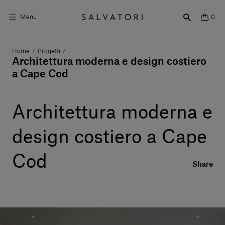
Menu
0
Home
Progetti
/
/
Superfici
Architettura moderna e design costiero
a Cape Cod
Arredo bagno
Arredo casa
Architettura moderna e
Ambienti
design costiero a Cape
Shop the Look
Cod
Share
Storie di Design
Chi siamo
Vieni a trovarci