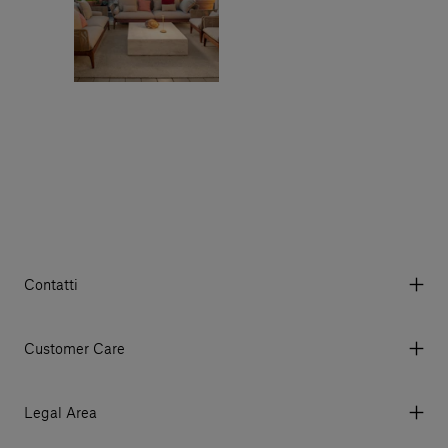
Contatti
Via Aurelia 395/E, 55047, Querceta LU Italy
Tel. +39 0584 769200 - P.IVA 01748630462
Customer Care
© 2026 Salvatori
My account
I miei ordini
Legal Area
Prezzi e Valute