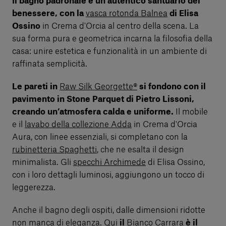
Il bagno padronale è un autentico santuario del
benessere, con la
vasca rotonda Balnea
di Elisa
Ossino
in Crema d'Orcia al centro della scena. La
sua forma pura e geometrica incarna la filosofia della
casa: unire estetica e funzionalità in un ambiente di
raffinata semplicità.
Le pareti in
Raw Silk Georgette®
si fondono con il
pavimento in Stone Parquet di Pietro Lissoni,
creando un’atmosfera calda e uniforme.
Il mobile
e il
lavabo della collezione Adda
in Crema d'Orcia
Aura, con linee essenziali, si completano con la
rubinetteria Spaghetti
, che ne esalta il design
minimalista. Gli
specchi Archimede
di Elisa Ossino,
con i loro dettagli luminosi, aggiungono un tocco di
leggerezza.
Anche il bagno degli ospiti, dalle dimensioni ridotte
non manca di eleganza. Qui
il
Bianco Carrara
è il