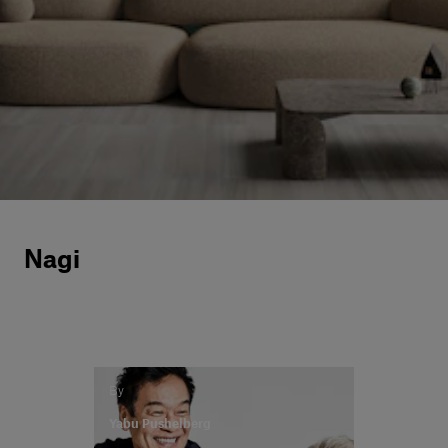
Servizi al cliente
Accedi
Italiano
Contattaci
Nagi
By
Yabu Pushelberg