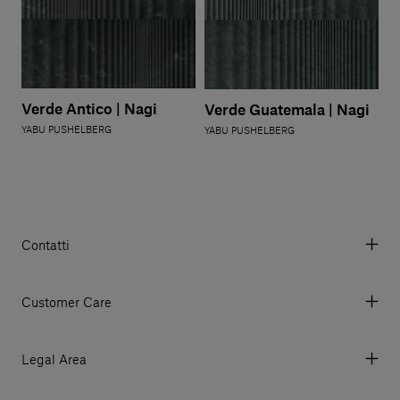
Verde Antico | Nagi
Verde Guatemala | Nagi
YABU PUSHELBERG
YABU PUSHELBERG
Contatti
Via Aurelia 395/E, 55047, Querceta LU Italy
Tel. +39 0584 769200 - P.IVA 01748630462
Customer Care
© 2026 Salvatori
My account
I miei ordini
Legal Area
Prezzi e Valute
Termini e condizioni d'uso