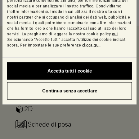
personalizzare contenuti ed annunci, per fornire funzionalità dei
pattern spontaneo e dinamico che riflettere la luce in
social media e per analizzare il nostro traffico. Condividiamo
inoltre informazioni sul modo in cui utilizza il nostro sito con i
modo diverso nel corso della giornata.
nostri partner che si occupano di analisi dei dati web, pubblicità e
social media, i quali potrebbero combinarle con altre informazioni
che ha fornito loro o che hanno raccolto dal suo utilizzo dei loro
servizi. La preghiamo di leggere la nostra cookie policy
qui
.
Selezionando “Accetto tutti” accetta l’utilizzo dei cookie indicati
sopra. Per impostare le sue preferenze
clicca qui
.
Downloads
Scheda e catalogo
Info prodotto
Downloads
Accetta tutti i cookie
Log in to access a range of useful resources
designed to help your planning.
Continua senza accettare
2D
Schede di posa