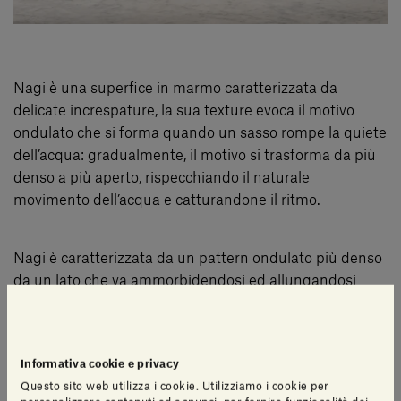
Nagi è una superfice in marmo caratterizzata da
delicate increspature, la sua texture evoca il motivo
ondulato che si forma quando un sasso rompe la quiete
dell’acqua: gradualmente, il motivo si trasforma da più
denso a più aperto, rispecchiando il naturale
movimento dell’acqua e catturandone il ritmo.
Nagi è caratterizzata da un pattern ondulato più denso
da un lato che va ammorbidendosi ed allungandosi
man mano. La superficie può essere posata in entrambi
i versi, sia orizzontale che verticale: i lati corti della
marmetta, infatti, iniziano e finiscono con la stessa
Informativa cookie e privacy
altezza, ciò permette di accoppiarle in modi diversi. Il
Questo sito web utilizza i cookie. Utilizziamo i cookie per
risultato è un gioco di sinuose tridimensionalità, un