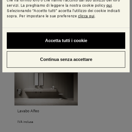
che ha fornito loro o che hanno raccolto dal suo utilizzo dei loro
servizi. La preghiamo di leggere la nostra cookie policy
qui
.
Selezionando “Accetto tutti” accetta l’utilizzo dei cookie indicati
sopra. Per impostare le sue preferenze
clicca qui
.
Crema d'Orcia Select | Stone Tatami
Accetta tutti i cookie
IVA inclusa
Continua senza accettare
Lavabo Alfeo
IVA inclusa