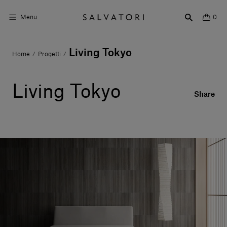
Menu
0
Living Tokyo
Home
Progetti
/
/
Superfici
Arredo bagno
Living Tokyo
Share
Arredo casa
Ambienti
Shop the Look
Storie di Design
Chi siamo
Vieni a trovarci