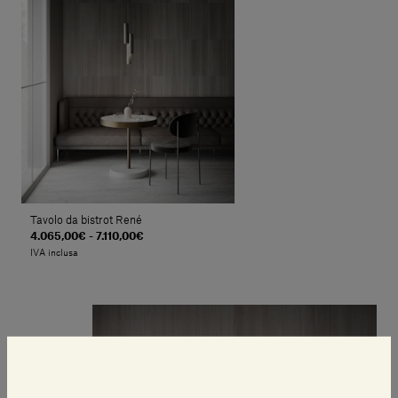
Tavolo da bistrot René
4.065,00€ - 7.110,00€
IVA inclusa