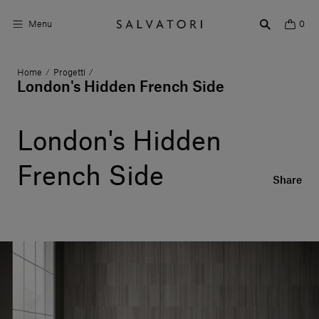
Menu
0
Home
Progetti
/
/
Superfici
London's Hidden French Side
Arredo bagno
London's Hidden
Arredo casa
French Side
Ambienti
Share
Shop the Look
Storie di Design
Chi siamo
Vieni a trovarci