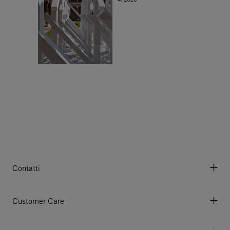
4/2020
Contatti
Via Aurelia 395/E, 55047, Querceta LU Italy
Tel. +39 0584 769200 - P.IVA 01748630462
Customer Care
© 2026 Salvatori
My account