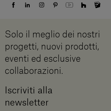
Informativa Privacy candidati
Mappa del sito
Informativa Privacy fornitori
Showrooms
Cookies
Lavora con noi
Whistleblowing
Downloads
Risorse Digitali
Solo il meglio dei nostri
Diventa un rivenditore
Scrivici
progetti, nuovi prodotti,
Press Area
eventi ed esclusive
collaborazioni.
Iscriviti alla
newsletter