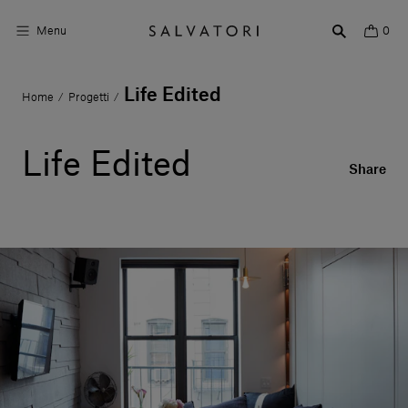
Menu
0
Life Edited
Home
Progetti
/
/
Superfici
Arredo bagno
Life Edited
Share
Arredo casa
Ambienti
Shop the Look
Storie di Design
Chi siamo
Vieni a trovarci