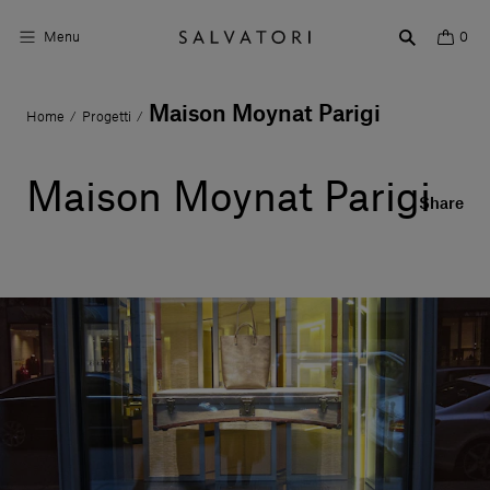
Menu
0
Maison Moynat Parigi
Home
Progetti
/
/
Superfici
Arredo bagno
Maison Moynat Parigi
Share
Arredo casa
Ambienti
Shop the Look
Storie di Design
Chi siamo
Vieni a trovarci