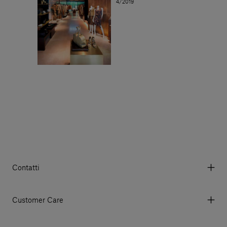
4/2019
Contatti
Via Aurelia 395/E, 55047, Querceta LU Italy
Tel. +39 0584 769200 - P.IVA 01748630462
Customer Care
© 2026 Salvatori
My account