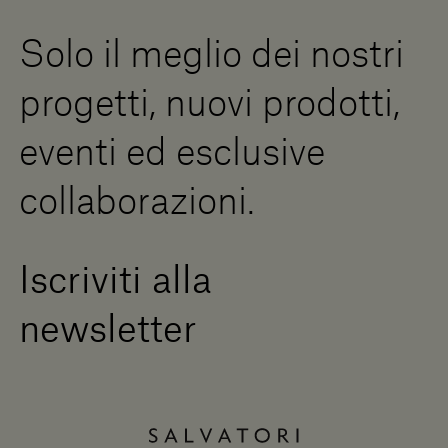
Risorse Digitali
Solo il meglio dei nostri
Diventa un rivenditore
Scrivici
progetti, nuovi prodotti,
Press Area
eventi ed esclusive
collaborazioni.
Iscriviti alla
newsletter