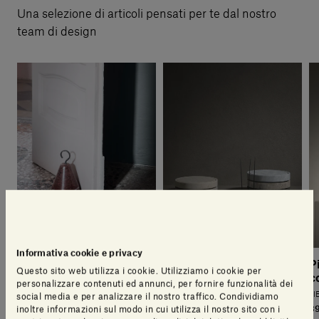
Una selezione di articoli pensati per te dal nostro
team di design
Informativa cookie e privacy
Pietra L06 Fermaporta
Pietra L11 Portaincenso
P
Questo sito web utilizza i cookie. Utilizziamo i cookie per
c
PIERO LISSONI
PIERO LISSONI
personalizzare contenuti ed annunci, per fornire funzionalità dei
350,00€
325,00€
PI
social media e per analizzare il nostro traffico. Condividiamo
39
inoltre informazioni sul modo in cui utilizza il nostro sito con i