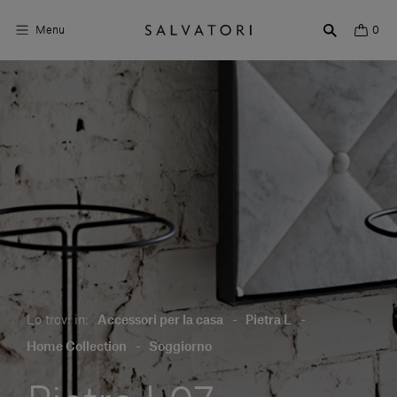
Menu
0
Superfici
Arredo bagno
Arredo casa
Ambienti
Shop the Look
Storie di Design
Lo trovi in:
Accessori per la casa
-
Pietra L
-
Chi siamo
Home Collection
-
Soggiorno
Vieni a trovarci