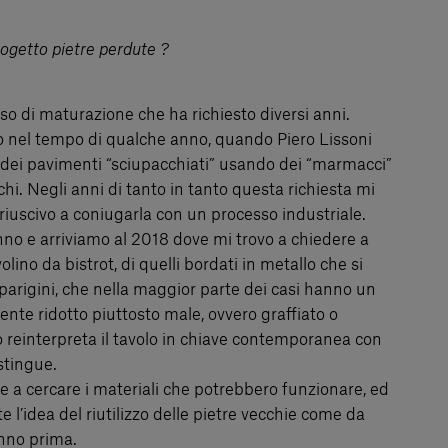
rogetto pietre perdute ?
sso di maturazione che ha richiesto diversi anni.
 nel tempo di qualche anno, quando Piero Lissoni
i dei pavimenti “sciupacchiati” usando dei “marmacci”
cchi. Negli anni di tanto in tanto questa richiesta mi
iuscivo a coniugarla con un processo industriale.
no e arriviamo al 2018 dove mi trovo a chiedere a
lino da bistrot, di quelli bordati in metallo che si
 parigini, che nella maggior parte dei casi hanno un
te ridotto piuttosto male, ovvero graffiato o
o reinterpreta il tavolo in chiave contemporanea con
stingue.
e a cercare i materiali che potrebbero funzionare, ed
 l’idea del riutilizzo delle pietre vecchie come da
anno prima.