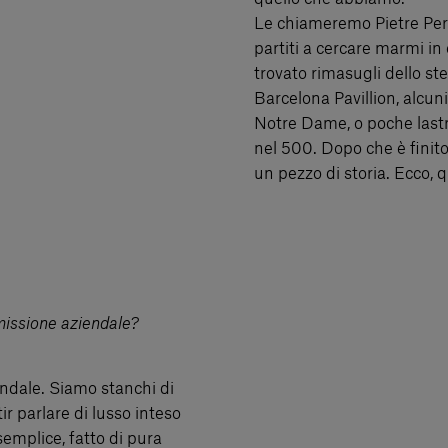
Le chiameremo Pietre Perd
partiti a cercare marmi i
trovato rimasugli dello s
Barcelona Pavillion, alcun
Notre Dame, o poche lastre
nel 500. Dopo che è finito 
un pezzo di storia. Ecco, 
 missione aziendale?
endale. Siamo stanchi di
ir parlare di lusso inteso
mplice, fatto di pura