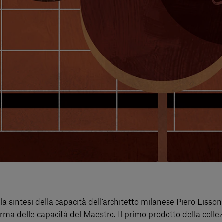
la sintesi della capacità dell’architetto milanese Piero Lisson
nferma delle capacità del Maestro. Il primo prodotto della coll