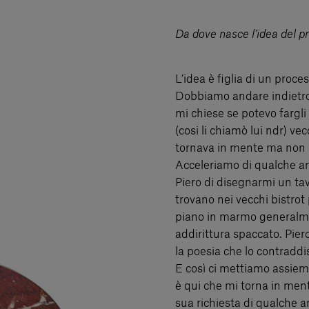
Da dove nasce l’idea del p
L’idea è figlia di un proce
Dobbiamo andare indietro
mi chiese se potevo fargl
(cosi li chiamò lui ndr) ve
tornava in mente ma non r
Acceleriamo di qualche an
Piero di disegnarmi un tavo
trovano nei vecchi bistrot
piano in marmo generalmen
addirittura spaccato. Pier
la poesia che lo contraddi
E così ci mettiamo assiem
è qui che mi torna in mente
sua richiesta di qualche 