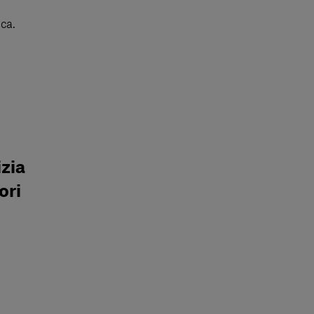
ca.
izia
ori