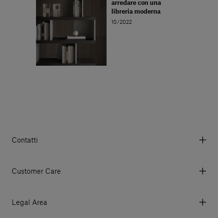
arredare con una
libreria moderna
10/2022
Contatti
Via Aurelia 395/E, 55047, Querceta LU Italy
Tel. +39 0584 769200 - P.IVA 01748630462
Customer Care
© 2026 Salvatori
My account
I miei ordini
Legal Area
Prezzi e Valute