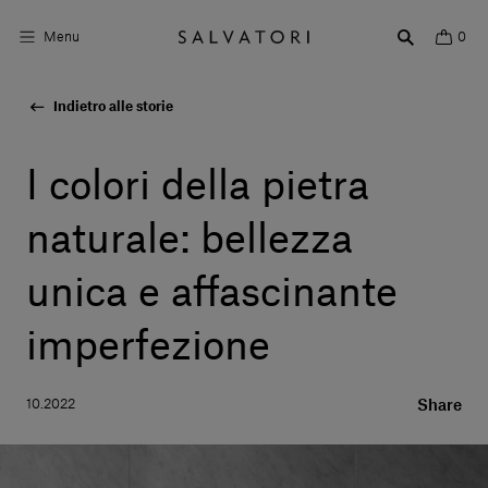
Menu
0
Indietro alle storie
Superfici
Arredo bagno
I colori della pietra
Arredo casa
naturale: bellezza
Ambienti
unica e affascinante
Shop the Look
imperfezione
Storie di Design
10.2022
Share
Chi siamo
Vieni a trovarci