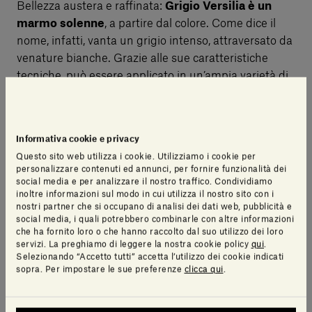
Bellezza austera e raffinata:
Grigio Versilia è un
marmo solenne
, a partire dal colore. Come dice il
nome, infatti, vanta un grigio intenso, attraversato da
venature bianche. Grazie alle sue caratteristiche
tecniche, può essere applicato in un’ampia varietà di
contesti, che includono interni ed esterni. Infatti
questa pietra presenta un
livello di porosità molto
basso
, che ne garantisce un basso coefficiente di
Informativa cookie e privacy
assorbimento: in altre parole, è idonea anche a zone
Questo sito web utilizza i cookie. Utilizziamo i cookie per
umide e cucina.
personalizzare contenuti ed annunci, per fornire funzionalità dei
social media e per analizzare il nostro traffico. Condividiamo
inoltre informazioni sul modo in cui utilizza il nostro sito con i
nostri partner che si occupano di analisi dei dati web, pubblicità e
Unica premura, in caso di pavimentazioni esterne si
social media, i quali potrebbero combinarle con altre informazioni
consiglia di usare marmette di dimensioni ridotte
che ha fornito loro o che hanno raccolto dal suo utilizzo dei loro
perché in caso di freddo eccessivo potrebbero
servizi. La preghiamo di leggere la nostra cookie policy
qui
.
Selezionando “Accetto tutti” accetta l’utilizzo dei cookie indicati
presentarsi dei leggeri incurvamenti.
sopra. Per impostare le sue preferenze
clicca qui
.
Anche in questo caso,
le lastre possono presentare