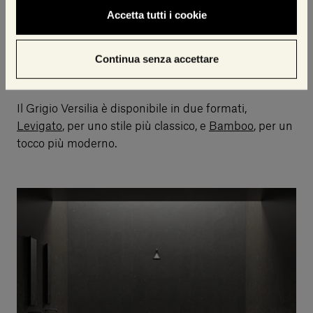
sfumature differenti, che dipendono dalle diverse
Accetta tutti i cookie
proporzioni di bianco e di grigio
. Sulla superficie, è
possibile notare piccoli fori, piccole fessure e micro
Continua senza accettare
strappi, da considerarsi perfettamente naturali.
Il Grigio Versilia è disponibile in due formati,
Levigato
, per uno stile più classico, e
Bamboo
, per un
tocco più moderno.