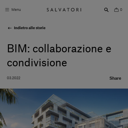
Menu
0
Indietro alle storie
Superfici
Arredo bagno
BIM: collaborazione e
Arredo casa
condivisione
Ambienti
03.2022
Share
Shop the Look
Storie di Design
Chi siamo
Vieni a trovarci