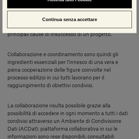
Per ottenere una corretta collaborazione il flusso
informativo deve risultare adeguato e coordinato.
L’inefficiente comunicazione tra le parti, o l’errato
Continua senza accettare
scambio di dati e informazioni risultano tra le
principali cause di insuccesso di un progetto.
Collaborazione e coordinamento sono quindi gli
ingredienti essenziali per l’innesco di una vera e
piena cooperazione delle figure coinvolte nel
processo edilizio in cui tutti lavorano per il
raggiungimento di obiettivi condivisi.
La collaborazione risulta possibile grazie alla
possibilità di accedere in ogni momento a tutti i dati
condivisi attraverso un Ambiente di Condivisione
Dati (ACDat): piattaforma collaborativa in cui le
informazioni sono rese disponibili, consultabili