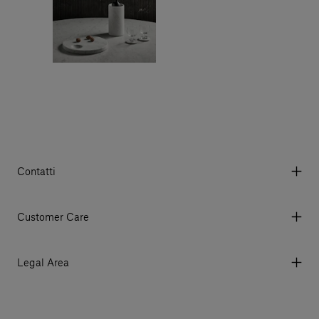
Contatti
Via Aurelia 395/E, 55047, Querceta LU Italy
Tel. +39 0584 769200 - P.IVA 01748630462
Customer Care
© 2026 Salvatori
My account
I miei ordini
Legal Area
Prezzi e Valute
Termini e condizioni d'uso
Metodi di pagamento
Termini e condizioni di vendita
Spedizioni