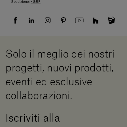
Spedizione:
- GBP
Politica di Reso
Resi
Tutela della privacy
Domande frequenti
Informativa Privacy candidati
Mappa del sito
Informativa Privacy fornitori
Showrooms
Cookies
Lavora con noi
Whistleblowing
Downloads
Risorse Digitali
Solo il meglio dei nostri
Diventa un rivenditore
Scrivici
progetti, nuovi prodotti,
Press Area
eventi ed esclusive
collaborazioni.
Iscriviti alla