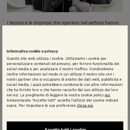
I tecnici e le imprese che operano nel settore hanno
oggi maturato una maggiore consapevolezza, anche
solo rispetto a pochi anni fa, di quel che significhi il
BIM per l’attività professionale: una metodologia
Informativa cookie e privacy
basata su tecnologie innovative, in grado di favorire
Questo sito web utilizza i cookie. Utilizziamo i cookie per
modalità di lavoro collaborative più efficienti.
personalizzare contenuti ed annunci, per fornire funzionalità dei
social media e per analizzare il nostro traffico. Condividiamo
inoltre informazioni sul modo in cui utilizza il nostro sito con i
Il BIM, inteso quindi come tecnologia capace di
nostri partner che si occupano di analisi dei dati web, pubblicità e
social media, i quali potrebbero combinarle con altre informazioni
garantire strumenti operativi per il pieno
che ha fornito loro o che hanno raccolto dal suo utilizzo dei loro
coinvolgimento di tutti gli operatori nel processo
servizi. La preghiamo di leggere la nostra cookie policy
qui
.
edilizio, sempre più nel tempo avrà modo di
Selezionando “Accetto tutti” accetta l’utilizzo dei cookie indicati
sopra. Per impostare le sue preferenze
clicca qui
.
confermarsi come uno degli strumenti decisivi per
migliorare la produttività del settore.
Accetta tutti i cookie