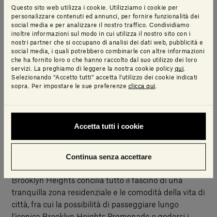
Questo sito web utilizza i cookie. Utilizziamo i cookie per
casa. Inoltre, il complesso è adiacente a una location
personalizzare contenuti ed annunci, per fornire funzionalità dei
davvero esclusiva, l’1 Hotel Brooklyn Bridge,
social media e per analizzare il nostro traffico. Condividiamo
stabilimento eco-luxe con ristorante specializzato
inoltre informazioni sul modo in cui utilizza il nostro sito con i
nostri partner che si occupano di analisi dei dati web, pubblicità e
nella preparazione di specialità a km 0, area wellness
social media, i quali potrebbero combinarle con altre informazioni
con spa, piscina sul tetto, terrazza dedicata ai
che ha fornito loro o che hanno raccolto dal suo utilizzo dei loro
matrimoni e spazio eventi di 2.000 metri quadrati.
servizi. La preghiamo di leggere la nostra cookie policy
qui
.
Selezionando “Accetto tutti” accetta l’utilizzo dei cookie indicati
sopra. Per impostare le sue preferenze
clicca qui
.
Pierhouse si affaccia sul Brooklyn Bridge Park, un
parco che offre ampie possibilità di fare sport, dalla
Accetta tutti i cookie
canoa all’atletica, parchi gioco, aree picnic e aree
dedicate ai cani e non solo. Nella sua posizione
Continua senza accettare
privilegiata all’intersezione fra Brooklyn Heights e
DUMBO e gode dei benefici di entrambi i distretti.
Brooklyn Heights concilia tutto il fascino di una
tranquilla zona residenziale e le comodità della vita di
città, fra cui la possibilità di passeggiare lungo
l’iconica Brooklyn Heights Promenade e godersi i