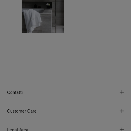
Contatti
Via Aurelia 395/E, 55047, Querceta LU Italy
Tel. +39 0584 769200 - P.IVA 01748630462
Customer Care
© 2026 Salvatori
My account
I miei ordini
Legal Area