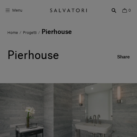
Menu
0
Pierhouse
Home
Progetti
/
/
Superfici
Arredo bagno
Pierhouse
Share
Arredo casa
Ambienti
Shop the Look
Storie di Design
Chi siamo
Vieni a trovarci