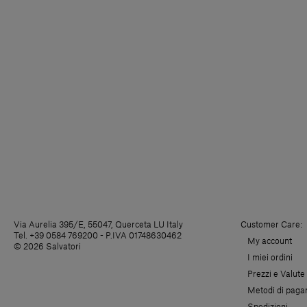
Via Aurelia 395/E, 55047, Querceta LU Italy
Customer Care:
Tel. +39 0584 769200 - P.IVA 01748630462
My account
© 2026 Salvatori
I miei ordini
Prezzi e Valute
Metodi di pag
Spedizioni