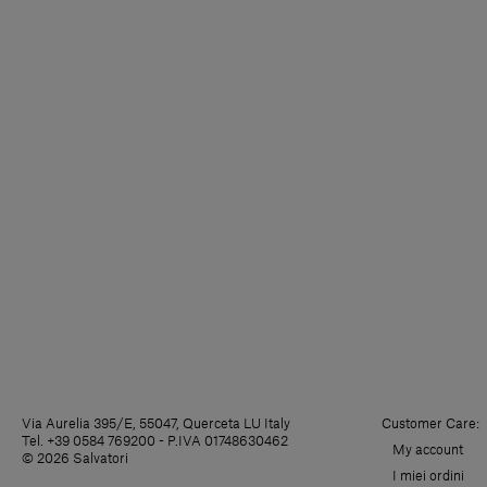
Via Aurelia 395/E, 55047, Querceta LU Italy
Customer Care:
Tel. +39 0584 769200 - P.IVA 01748630462
My account
© 2026 Salvatori
I miei ordini