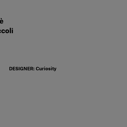
 è
ccoli
DESIGNER: Curiosity