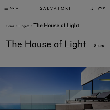
Menu
0
The House of Light
Home
Progetti
/
/
Superfici
Arredo bagno
The House of Light
Share
Arredo casa
Ambienti
Shop the Look
Storie di Design
Chi siamo
Vieni a trovarci