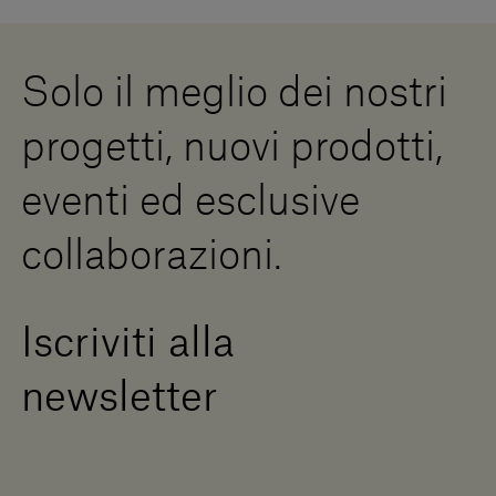
Lavora con noi
Whistleblowing
Downloads
Risorse Digitali
Solo il meglio dei nostri
Diventa un rivenditore
Scrivici
progetti, nuovi prodotti,
Press Area
eventi ed esclusive
collaborazioni.
Iscriviti alla
newsletter