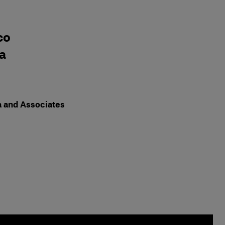
co
a
and Associates