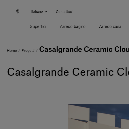
Italiano
Contattaci
Superfici
Arredo bagno
Arredo casa
Casalgrande Ceramic Clo
Home
Progetti
/
/
Casalgrande Ceramic C