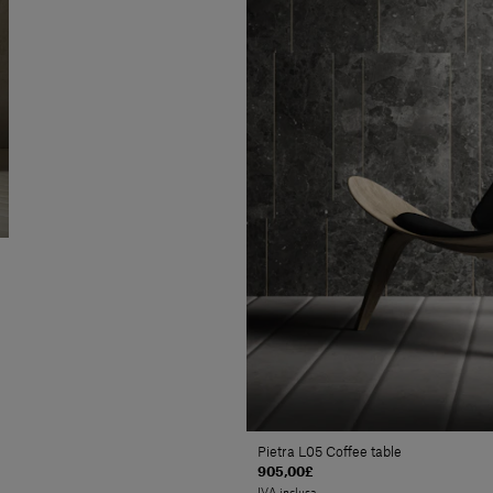
Pietra L05 Coffee table
905,00£
IVA inclusa