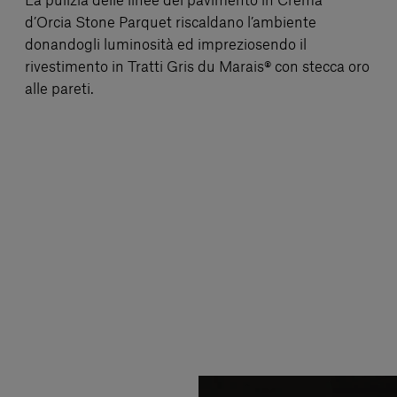
La pulizia delle linee del pavimento in Crema
d’Orcia Stone Parquet riscaldano l’ambiente
donandogli luminosità ed impreziosendo il
rivestimento in Tratti Gris du Marais® con stecca oro
alle pareti.