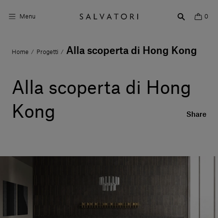
Menu
0
Alla scoperta di Hong Kong
Home
Progetti
/
/
Superfici
Arredo bagno
Alla scoperta di Hong
Arredo casa
Kong
Share
Ambienti
Shop the Look
Storie di Design
Chi siamo
Vieni a trovarci