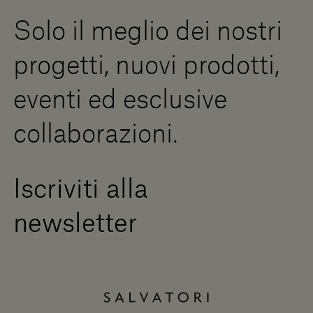
Risorse Digitali
Solo il meglio dei nostri
Diventa un rivenditore
Scrivici
progetti, nuovi prodotti,
Press Area
eventi ed esclusive
collaborazioni.
Iscriviti alla
newsletter