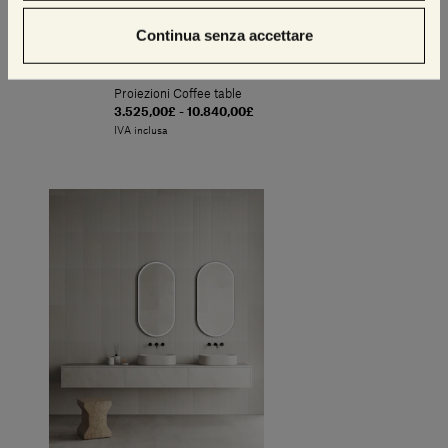
Continua senza accettare
Proiezioni Coffee table
3.525,00£ - 10.840,00£
IVA inclusa