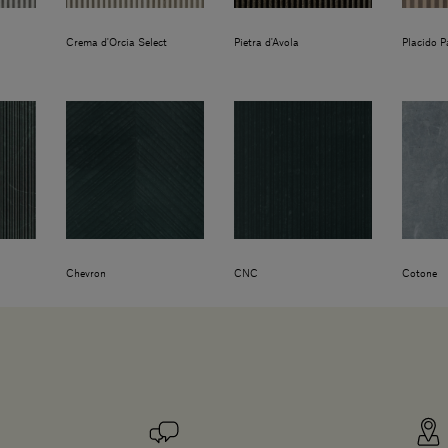
Crema d'Orcia Select
Pietra d'Avola
Placido P
Chevron
CNC
Cotone