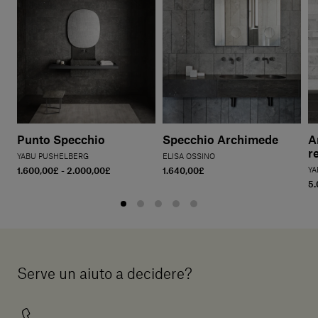
Punto Specchio
Specchio Archimede
A
r
YABU PUSHELBERG
ELISA OSSINO
1.600,00£ - 2.000,00£
1.640,00£
YA
5.
Serve un aiuto a decidere?