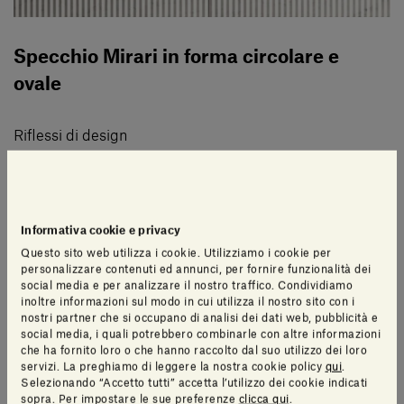
Specchio Mirari in forma circolare e
ovale
Riflessi di design
Mirari, disegnato da Elisa Ossino, è uno specchio,
disponibile sia in forma circolare che ovale, che strizza
Informativa cookie e privacy
l’occhio all’ecosostenibilità poichè realizzato con il 30%
Questo sito web utilizza i cookie. Utilizziamo i cookie per
di vetro riciclato verniciato ad acqua totalmente
personalizzare contenuti ed annunci, per fornire funzionalità dei
atossica.
social media e per analizzare il nostro traffico. Condividiamo
inoltre informazioni sul modo in cui utilizza il nostro sito con i
nostri partner che si occupano di analisi dei dati web, pubblicità e
social media, i quali potrebbero combinarle con altre informazioni
La superficie riflettente che compone l’elegante Mirari è
che ha fornito loro o che hanno raccolto dal suo utilizzo dei loro
studiata appositamente per un effetto retroilluminato: il
servizi. La preghiamo di leggere la nostra cookie policy
qui
.
Selezionando “Accetto tutti” accetta l’utilizzo dei cookie indicati
bordo dello specchio è rifinito con una morbida
sopra. Per impostare le sue preferenze
clicca qui
.