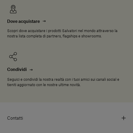
Dove acquistare
Scopri dove acquistare i prodotti Salvatori nel mondo attraverso la
nostra lista completa di partners, flagships e showrooms.
Condividi
Seguici e condividi la nostra realtà con i tuoi amici sui canali social e
tieniti aggiornato con le nostre ultime novità.
Contatti
Via Aurelia 395/E, 55047, Querceta LU Italy