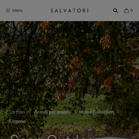
Menu
0
Superfici
Arredo bagno
Arredo casa
Ambienti
Shop the Look
Storie di Design
Lo trovi in:
Arredi per esterni
-
Home Collection
-
Chi siamo
Esterno
Vieni a trovarci