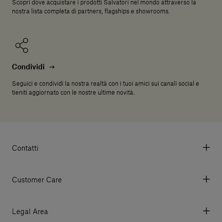
Scopri dove acquistare i prodotti Salvatori nel mondo attraverso la
nostra lista completa di partners, flagships e showrooms.
Condividi
Seguici e condividi la nostra realtà con i tuoi amici sui canali social e
tieniti aggiornato con le nostre ultime novità.
Contatti
Via Aurelia 395/E, 55047, Querceta LU Italy
Tel. +39 0584 769200 - P.IVA 01748630462
Customer Care
© 2026 Salvatori
My account
I miei ordini
Legal Area