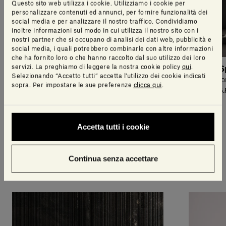
Questo sito web utilizza i cookie. Utilizziamo i cookie per
personalizzare contenuti ed annunci, per fornire funzionalità dei
social media e per analizzare il nostro traffico. Condividiamo
inoltre informazioni sul modo in cui utilizza il nostro sito con i
nostri partner che si occupano di analisi dei dati web, pubblicità e
social media, i quali potrebbero combinarle con altre informazioni
che ha fornito loro o che hanno raccolto dal suo utilizzo dei loro
servizi. La preghiamo di leggere la nostra cookie policy
qui
.
Span Outdoor Panca da
Span Outdoor Panca con
S
Selezionando “Accetto tutti” accetta l’utilizzo dei cookie indicati
esterni
schienale
JO
sopra. Per impostare le sue preferenze
clicca qui
.
JOHN PAWSON
JOHN PAWSON
6.
8.830,00£
12.095,00£
Accetta tutti i cookie
Storie
Continua senza accettare
Tutte le storie