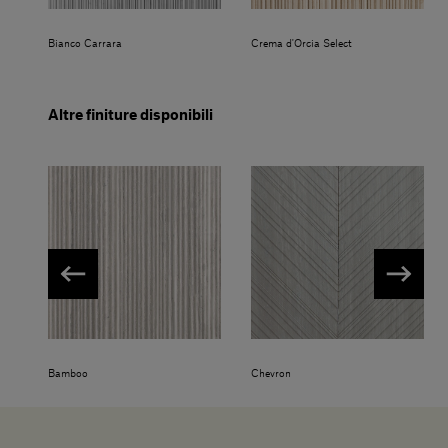
Bianco Carrara
Crema d'Orcia Select
Altre finiture disponibili
Bamboo
Chevron