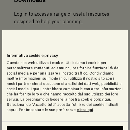
Downloads
Log in to access a range of useful resources
designed to help your planning.
2D
Revit
Informativa cookie e privacy
Questo sito web utilizza i cookie. Utilizziamo i cookie per
Scheda di posa
personalizzare contenuti ed annunci, per fornire funzionalità dei
social media e per analizzare il nostro traffico. Condividiamo
inoltre informazioni sul modo in cui utilizza il nostro sito con i
Fact Sheet
nostri partner che si occupano di analisi dei dati web, pubblicità e
social media, i quali potrebbero combinarle con altre informazioni
che ha fornito loro o che hanno raccolto dal suo utilizzo dei loro
servizi. La preghiamo di leggere la nostra cookie policy
qui
.
Selezionando “Accetto tutti” accetta l’utilizzo dei cookie indicati
sopra. Per impostare le sue preferenze
clicca qui
.
Suggerimenti di stile