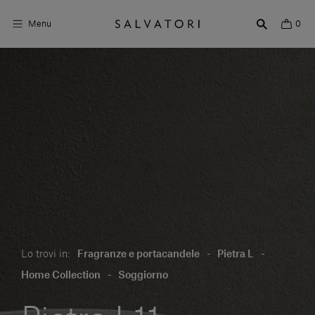
Menu
0
Superfici
Arredo bagno
Arredo casa
Ambienti
Shop the Look
Storie di Design
Lo trovi in:
Fragranze e portacandele
-
Pietra L
-
Chi siamo
Home Collection
-
Soggiorno
Vieni a trovarci