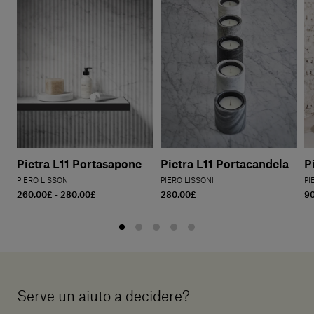
Pietra L11 Portasapone
Pietra L11 Portacandela
P
PIERO LISSONI
PIERO LISSONI
PI
260,00£ - 280,00£
280,00£
9
Serve un aiuto a decidere?