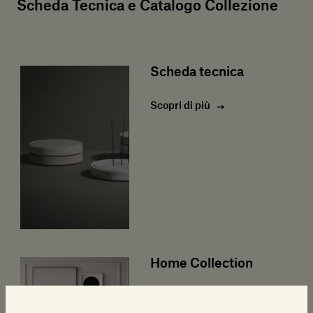
Scheda Tecnica e Catalogo Collezione
Scheda tecnica
Scopri di più
Home Collection
Scarica il catalogo