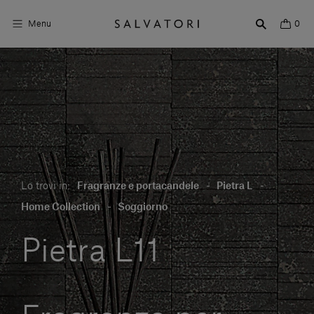
Menu
0
Superfici
Arredo bagno
Arredo casa
Ambienti
Lo trovi in:
Fragranze e portacandele
-
Pietra L
-
Shop the Look
Home Collection
-
Soggiorno
Storie di Design
Pietra L11
Chi siamo
Vieni a trovarci