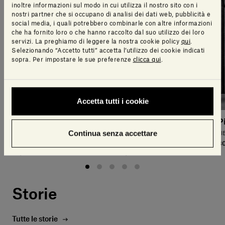
inoltre informazioni sul modo in cui utilizza il nostro sito con i
nostri partner che si occupano di analisi dei dati web, pubblicità e
social media, i quali potrebbero combinarle con altre informazioni
che ha fornito loro o che hanno raccolto dal suo utilizzo dei loro
servizi. La preghiamo di leggere la nostra cookie policy
qui
.
Selezionando “Accetto tutti” accetta l’utilizzo dei cookie indicati
sopra. Per impostare le sue preferenze
clicca qui
.
Accetta tutti i cookie
Pietra L11 Bastoncini per
Pietra L11 Fragranza per
P
fragranza
ambiente | Silk
Continua senza accettare
PI
Georgette®
PIERO LISSONI
PIERO LISSONI
30
20,00£
150,00£
Storie
Tutte le storie