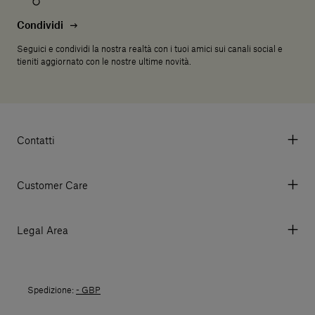
Condividi
Seguici e condividi la nostra realtà con i tuoi amici sui canali social e
tieniti aggiornato con le nostre ultime novità.
Contatti
Via Aurelia 395/E, 55047, Querceta LU Italy
Tel. +39 0584 769200 - P.IVA 01748630462
Customer Care
© 2026 Salvatori
My account
I miei ordini
Legal Area
Prezzi e Valute
Termini e condizioni d'uso
Metodi di pagamento
Termini e condizioni di vendita
Spedizioni
Spedizione:
- GBP
Politica di Reso
Resi
Tutela della privacy
Domande frequenti