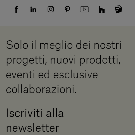
Informativa Privacy candidati
Mappa del sito
Informativa Privacy fornitori
Showrooms
Cookies
Lavora con noi
Whistleblowing
Downloads
Risorse Digitali
Solo il meglio dei nostri
Diventa un rivenditore
Scrivici
progetti, nuovi prodotti,
Press Area
eventi ed esclusive
collaborazioni.
Iscriviti alla
newsletter