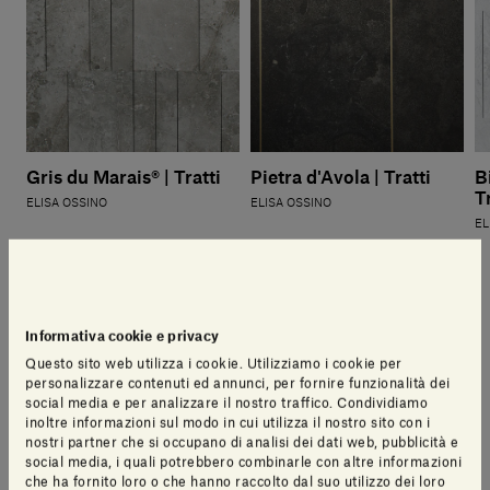
Gris du Marais® | Tratti
Pietra d'Avola | Tratti
B
T
ELISA OSSINO
ELISA OSSINO
EL
Informativa cookie e privacy
Altre pietre disponibili
Questo sito web utilizza i cookie. Utilizziamo i cookie per
personalizzare contenuti ed annunci, per fornire funzionalità dei
social media e per analizzare il nostro traffico. Condividiamo
inoltre informazioni sul modo in cui utilizza il nostro sito con i
nostri partner che si occupano di analisi dei dati web, pubblicità e
social media, i quali potrebbero combinarle con altre informazioni
che ha fornito loro o che hanno raccolto dal suo utilizzo dei loro