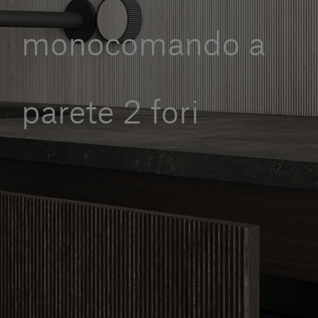
Servizi al cliente
monocomando a
Accedi
parete 2 fori
Italiano
Contattaci