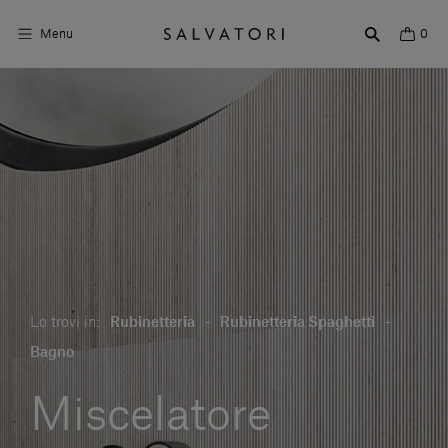
Menu
0
Superfici
Arredo bagno
Arredo casa
Ambienti
Shop the Look
Lo trovi in:
Rubinetteria
-
Rubinetteria Spaghetti
-
Storie di Design
Bagno
Chi siamo
Miscelatore
Vieni a trovarci