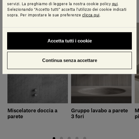
Una selezione di articoli pensati per te dal nostro
servizi. La preghiamo di leggere la nostra cookie policy
qui
.
team di design
Selezionando “Accetto tutti” accetta l’utilizzo dei cookie indicati
sopra. Per impostare le sue preferenze
clicca qui
.
Accetta tutti i cookie
Continua senza accettare
Miscelatore doccia a
Gruppo lavabo a parete
M
parete
3 fori
p