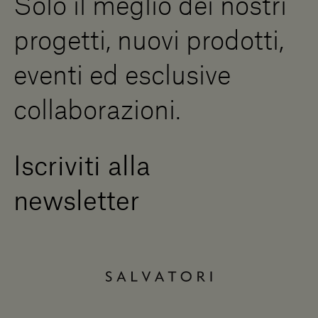
Solo il meglio dei nostri
Diventa un rivenditore
Scrivici
progetti, nuovi prodotti,
Press Area
eventi ed esclusive
collaborazioni.
Iscriviti alla
newsletter