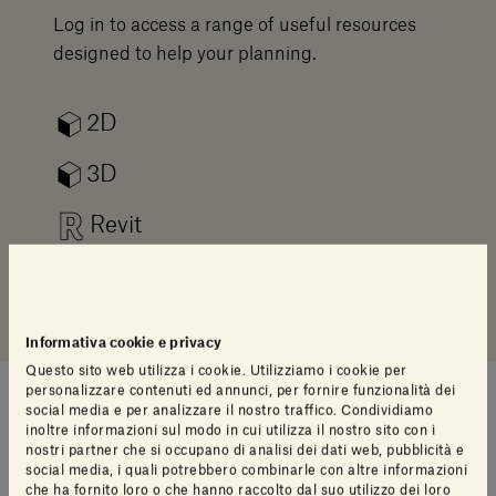
Log in to access a range of useful resources
designed to help your planning.
2D
3D
Revit
Manuale Installazione
Informativa cookie e privacy
Questo sito web utilizza i cookie. Utilizziamo i cookie per
personalizzare contenuti ed annunci, per fornire funzionalità dei
social media e per analizzare il nostro traffico. Condividiamo
inoltre informazioni sul modo in cui utilizza il nostro sito con i
Suggerimenti di stile
nostri partner che si occupano di analisi dei dati web, pubblicità e
social media, i quali potrebbero combinarle con altre informazioni
che ha fornito loro o che hanno raccolto dal suo utilizzo dei loro