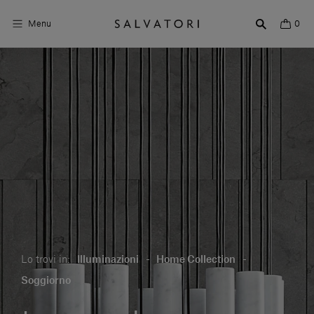
Menu
0
Superfici
Arredo bagno
Arredo casa
Ambienti
Shop the Look
Storie di Design
Lo trovi in:
Illuminazioni
-
Home Collection
-
Chi siamo
Soggiorno
Vieni a trovarci