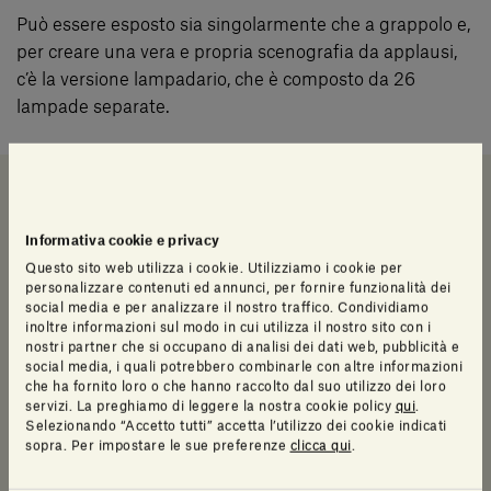
Può essere esposto sia singolarmente che a grappolo e,
per creare una vera e propria scenografia da applausi,
c’è la versione lampadario, che è composto da 26
lampade separate.
Downloads
Scheda e catalogo
Info prodotto
Informativa cookie e privacy
Questo sito web utilizza i cookie. Utilizziamo i cookie per
personalizzare contenuti ed annunci, per fornire funzionalità dei
Downloads
social media e per analizzare il nostro traffico. Condividiamo
inoltre informazioni sul modo in cui utilizza il nostro sito con i
nostri partner che si occupano di analisi dei dati web, pubblicità e
Log in to access a range of useful resources
social media, i quali potrebbero combinarle con altre informazioni
designed to help your planning.
che ha fornito loro o che hanno raccolto dal suo utilizzo dei loro
servizi. La preghiamo di leggere la nostra cookie policy
qui
.
Selezionando “Accetto tutti” accetta l’utilizzo dei cookie indicati
2D
sopra. Per impostare le sue preferenze
clicca qui
.