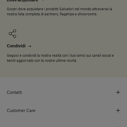
Dove acquistare
Scopri dove acquistare i prodotti Salvatori nel mondo attraverso la
nostra lista completa di partners, flagships e showrooms.
Condividi
Seguici e condividi la nostra realtà con i tuoi amici sui canali social e
tieniti aggiornato con le nostre ultime novità.
Contatti
Via Aurelia 395/E, 55047, Querceta LU Italy
Tel. +39 0584 769200 - P.IVA 01748630462
Customer Care
© 2026 Salvatori
My account