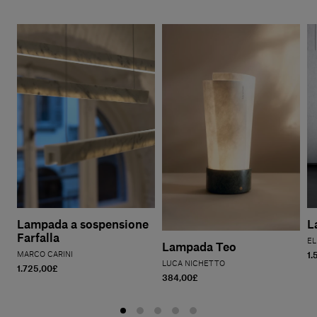
Lampada a sospensione
L
Farfalla
EL
Lampada Teo
MARCO CARINI
1.
LUCA NICHETTO
1.725,00£
384,00£