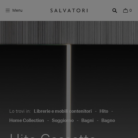
Menu
0
Superfici
Arredo bagno
Arredo casa
Ambienti
Shop the Look
Storie di Design
Lo trovi in:
Librerie e mobili contenitori
-
Hito
-
Chi siamo
Home Collection
-
Soggiorno
-
Bagni
-
Bagno
Vieni a trovarci