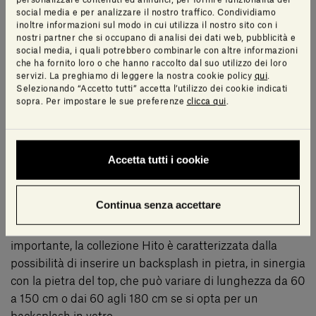
Striped White.
social media e per analizzare il nostro traffico. Condividiamo
inoltre informazioni sul modo in cui utilizza il nostro sito con i
nostri partner che si occupano di analisi dei dati web, pubblicità e
social media, i quali potrebbero combinarle con altre informazioni
Il frontale del modulo può essere sia in pietra che in
che ha fornito loro o che hanno raccolto dal suo utilizzo dei loro
legno e a seconda di cosa si preferisce la scelta va di
servizi. La preghiamo di leggere la nostra cookie policy
qui
.
Selezionando “Accetto tutti” accetta l’utilizzo dei cookie indicati
pari passo con la pietra del top o con il legno della
sopra. Per impostare le sue preferenze
clicca qui
.
struttura.
Un’ulteriore personalizzazione sta nella finitura del
frontale, se infatti si opta per la soluzione in pietra la
Accetta tutti i cookie
texture potrà essere sia levigata che in finitura Raw, ad
eccezione della pietra Gris du Marais®.
Continua senza accettare
Come ultimo aspetto, ma non per questo meno
importante, la collezione Hito è caratterizzata dalla
possibilità di inserire un backsplash in pietra, in sinergia
con la pietra del top, che può variare di lunghezza da 60
a 150 cm o dai 60 agli 180 cm se si opta per un