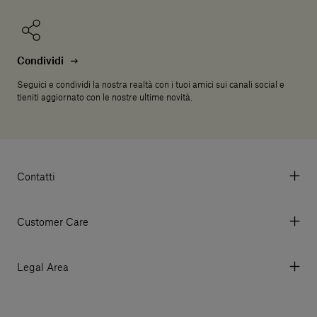
Condividi
Seguici e condividi la nostra realtà con i tuoi amici sui canali social e
tieniti aggiornato con le nostre ultime novità.
Contatti
Via Aurelia 395/E, 55047, Querceta LU Italy
Tel. +39 0584 769200 - P.IVA 01748630462
Customer Care
© 2026 Salvatori
My account
I miei ordini
Legal Area
Prezzi e Valute
Termini e condizioni d'uso
Metodi di pagamento
Termini e condizioni di vendita