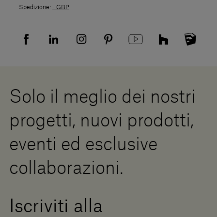
Spedizioni
Spedizione:
- GBP
Politica di Reso
Resi
Tutela della privacy
Domande frequenti
Informativa Privacy candidati
Mappa del sito
Informativa Privacy fornitori
Showrooms
Cookies
Lavora con noi
Whistleblowing
Downloads
Risorse Digitali
Solo il meglio dei nostri
Diventa un rivenditore
Scrivici
progetti, nuovi prodotti,
Press Area
eventi ed esclusive
collaborazioni.
Iscriviti alla