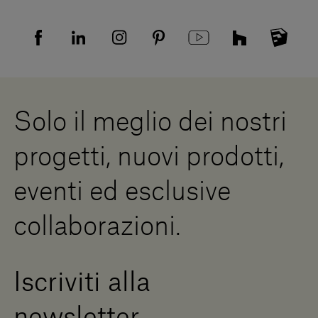
Tutela della privacy
Domande frequenti
Informativa Privacy candidati
Mappa del sito
Informativa Privacy fornitori
Showrooms
Cookies
Lavora con noi
Whistleblowing
Downloads
Risorse Digitali
Solo il meglio dei nostri
Diventa un rivenditore
Scrivici
progetti, nuovi prodotti,
Press Area
eventi ed esclusive
collaborazioni.
Iscriviti alla