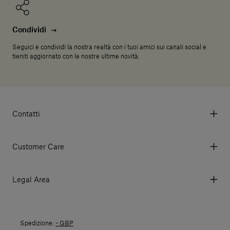
Condividi
Seguici e condividi la nostra realtà con i tuoi amici sui canali social e
tieniti aggiornato con le nostre ultime novità.
Contatti
Via Aurelia 395/E, 55047, Querceta LU Italy
Tel. +39 0584 769200 - P.IVA 01748630462
Customer Care
© 2026 Salvatori
My account
I miei ordini
Legal Area
Prezzi e Valute
Termini e condizioni d'uso
Metodi di pagamento
Termini e condizioni di vendita
Spedizioni
Spedizione:
- GBP
Politica di Reso
Resi