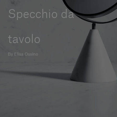
Servizi al cliente
Specchio da
Accedi
tavolo
Italiano
Contattaci
By Elisa Ossino