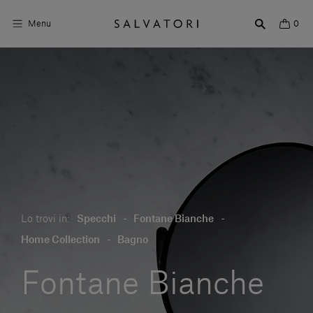
Menu
0
Superfici
Arredo bagno
Arredo casa
Ambienti
Shop the Look
Lo trovi in:
Specchi
-
Fontane Bianche
-
Storie di Design
Home Collection
-
Bagno
Chi siamo
Fontane Bianche
Vieni a trovarci