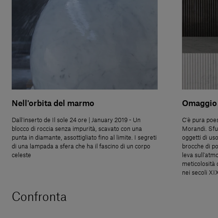
Nell'orbita del marmo
Omaggio 
Dall'inserto de Il sole 24 ore | January 2019 - Un
C'è pura poes
blocco di roccia senza impurità, scavato con una
Morandi. Sfuo
punta in diamante, assottigliato fino al limite. I segreti
oggetti di us
di una lampada a sfera che ha il fascino di un corpo
brocche di po
celeste
leva sull'atmo
meticolosità 
nei secoli XI
Confronta