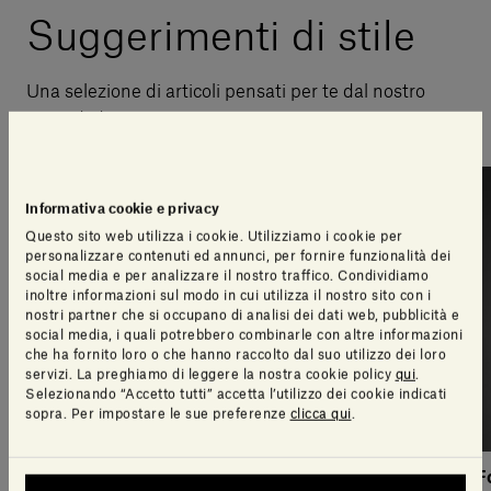
Suggerimenti di stile
Una selezione di articoli pensati per te dal nostro
team di design
Informativa cookie e privacy
Questo sito web utilizza i cookie. Utilizziamo i cookie per
personalizzare contenuti ed annunci, per fornire funzionalità dei
social media e per analizzare il nostro traffico. Condividiamo
inoltre informazioni sul modo in cui utilizza il nostro sito con i
nostri partner che si occupano di analisi dei dati web, pubblicità e
social media, i quali potrebbero combinarle con altre informazioni
che ha fornito loro o che hanno raccolto dal suo utilizzo dei loro
servizi. La preghiamo di leggere la nostra cookie policy
qui
.
Selezionando “Accetto tutti” accetta l’utilizzo dei cookie indicati
sopra. Per impostare le sue preferenze
clicca qui
.
Fontane Bianche
Fontane Bianche
F