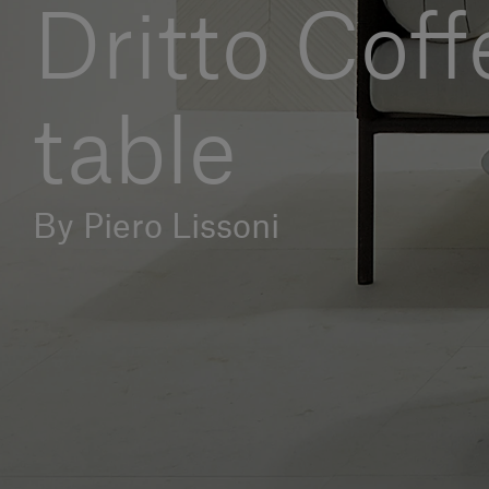
Dritto Coff
table
By Piero Lissoni