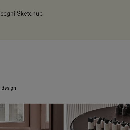
isegni Sketchup
i design