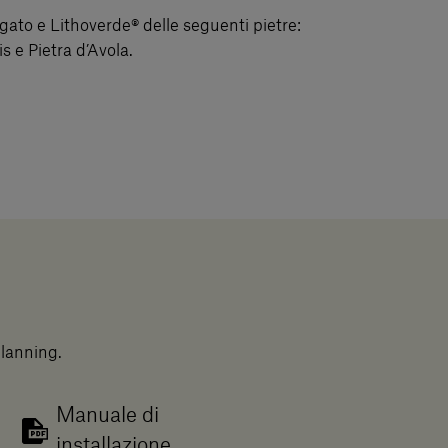
igato e Lithoverde® delle seguenti pietre:
s e Pietra d’Avola.
planning.
Manuale di
installazione