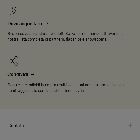
Dove acquistare
Scopri dove acquistare i prodotti Salvatori nel mondo attraverso la
nostra lista completa di partners, flagships e showrooms.
Condividi
Seguici e condividi la nostra realtà con i tuoi amici sui canali social e
tieniti aggiornato con le nostre ultime novità.
Contatti
Via Aurelia 395/E, 55047, Querceta LU Italy