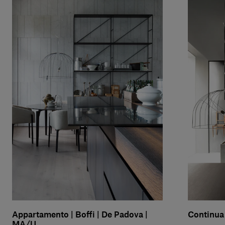
Appartamento | Boffi | De Padova |
Continua 
MA/U