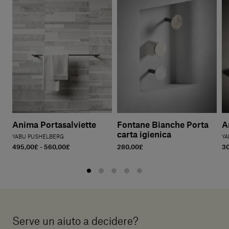
Anima Portasalviette
Fontane Bianche Porta
A
carta igienica
YABU PUSHELBERG
YA
495,00£ - 560,00£
280,00£
30
Serve un aiuto a decidere?