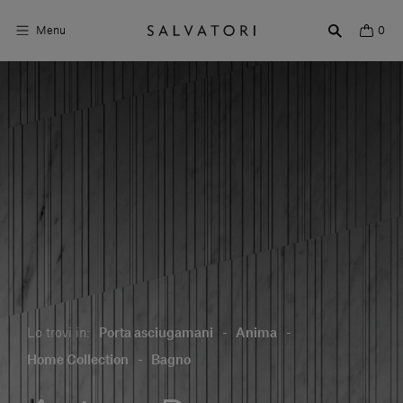
Menu
0
Superfici
Arredo bagno
Arredo casa
Ambienti
Shop the Look
Storie di Design
Lo trovi in:
Porta asciugamani
-
Anima
-
Chi siamo
Home Collection
-
Bagno
Vieni a trovarci