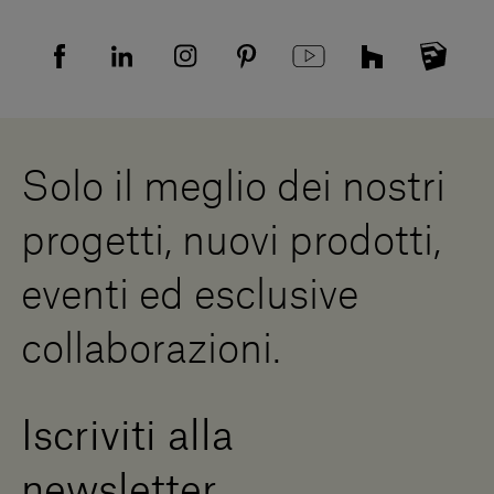
Tutela della privacy
Domande frequenti
Informativa Privacy candidati
Mappa del sito
Informativa Privacy fornitori
Showrooms
Cookies
Lavora con noi
Whistleblowing
Downloads
Risorse Digitali
Solo il meglio dei nostri
Diventa un rivenditore
Scrivici
progetti, nuovi prodotti,
Press Area
eventi ed esclusive
collaborazioni.
Iscriviti alla
newsletter