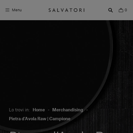
Menu
0
Superfici
Arredo bagno
Arredo casa
Ambienti
Shop the Look
Storie di Design
Lo trovi in:
Home
-
Merchandising
-
Chi siamo
Pietra d'Avola Raw | Campione
Vieni a trovarci