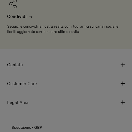
Condividi
Seguici e condividi la nostra realtà con i tuoi amici sui canali social e
tieniti aggiornato con le nostre ultime novità.
Contatti
Via Aurelia 395/E, 55047, Querceta LU Italy
Tel. +39 0584 769200 - P.IVA 01748630462
Customer Care
© 2026 Salvatori
My account
I miei ordini
Legal Area
Prezzi e Valute
Termini e condizioni d'uso
Metodi di pagamento
Termini e condizioni di vendita
Spedizioni
Spedizione:
- GBP
Politica di Reso
Resi