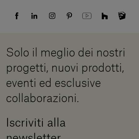
Tutela della privacy
Domande frequenti
Informativa Privacy candidati
Mappa del sito
Informativa Privacy fornitori
Showrooms
Cookies
Lavora con noi
Whistleblowing
Downloads
Risorse Digitali
Solo il meglio dei nostri
Diventa un rivenditore
Scrivici
progetti, nuovi prodotti,
Press Area
eventi ed esclusive
collaborazioni.
Iscriviti alla
newsletter