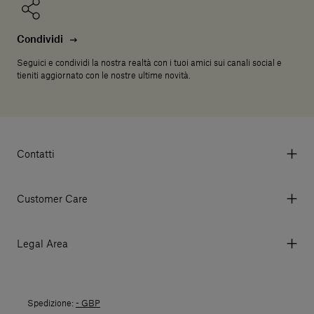
Condividi
Seguici e condividi la nostra realtà con i tuoi amici sui canali social e
tieniti aggiornato con le nostre ultime novità.
Contatti
Via Aurelia 395/E, 55047, Querceta LU Italy
Tel. +39 0584 769200 - P.IVA 01748630462
Customer Care
© 2026 Salvatori
My account
I miei ordini
Legal Area
Prezzi e Valute
Termini e condizioni d'uso
Metodi di pagamento
Termini e condizioni di vendita
Spedizioni
Spedizione:
- GBP
Politica di Reso
Resi