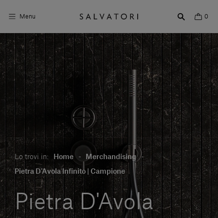
Menu
0
Superfici
Arredo bagno
Arredo casa
Ambienti
Shop the Look
Lo trovi in:
Home
-
Merchandising
-
Storie di Design
Pietra D'Avola Infinito | Campione
Chi siamo
Pietra D'Avola
Vieni a trovarci